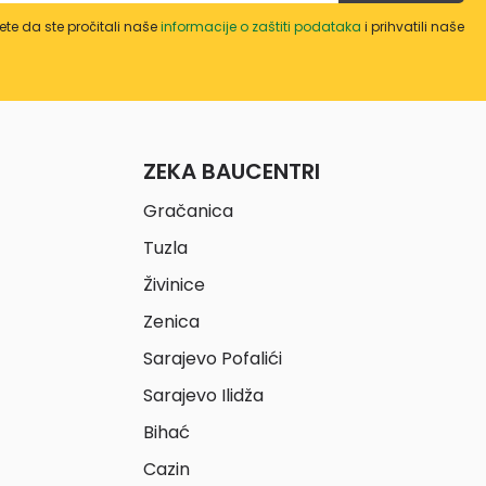
te da ste pročitali naše
informacije o zaštiti podataka
i prihvatili naše
ZEKA BAUCENTRI
Gračanica
Tuzla
Živinice
Zenica
Sarajevo Pofalići
Sarajevo Ilidža
Bihać
Cazin