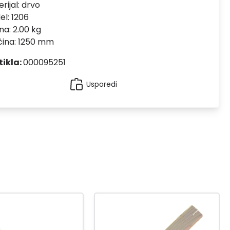
rijal:
drvo
el:
1206
na: 2.00 kg
čina: 1250 mm
tikla:
000095251
Usporedi