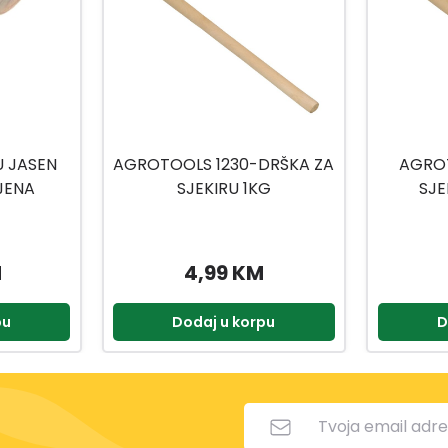
U JASEN
AGROTOOLS 1230-DRŠKA ZA
AGRO
JENA
SJEKIRU 1KG
SJE
M
4,99 KM
pu
Dodaj u korpu
D