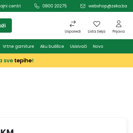
ajni centri
0800 20275
webshop@zeka.ba
aži
Usporedi
Lista želja
Prijava
Vrtne garniture
Aku bušilice
Usisivači
Novo
a sve
tepihe
!
 KM