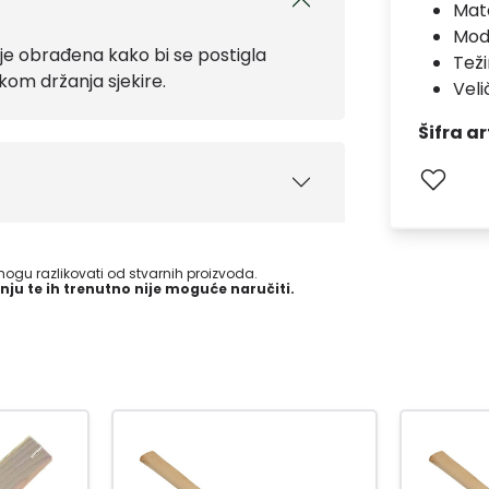
Mate
Mod
 je obrađena kako bi se postigla
Teži
ikom držanja sjekire.
Veli
Šifra ar
gu razlikovati od stvarnih proizvoda.
nju te ih trenutno nije moguće naručiti.