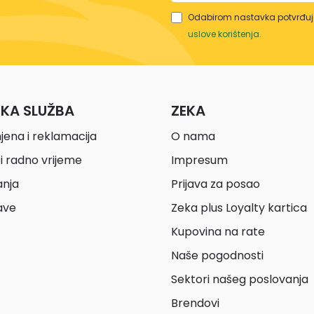
Odabirom nastavka potvrđuje
uslove korištenja
.
ČKA SLUŽBA
ZEKA
jena i reklamacija
O nama
i radno vrijeme
Impresum
anja
Prijava za posao
ave
Zeka plus Loyalty kartica
Kupovina na rate
Naše pogodnosti
Sektori našeg poslovanja
Brendovi