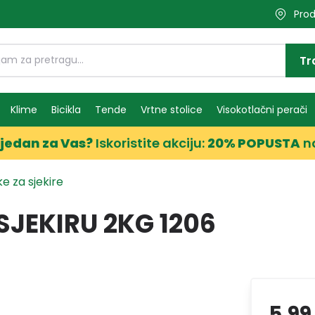
Prod
Tr
Klime
Bicikla
Tende
Vrtne stolice
Visokotlačni perači
jedan za Vas?
Iskoristite akciju:
20% POPUSTA
n
e za sjekire
JEKIRU 2KG 1206
5,99