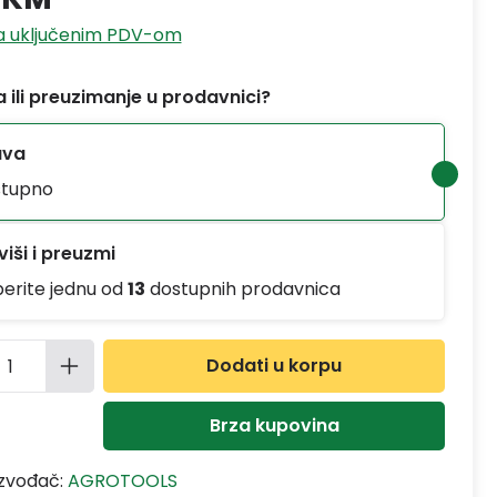
sa uključenim PDV-om
 ili preuzimanje u prodavnici?
ava
tupno
iši i preuzmi
berite jednu od
13
dostupnih prodavnica
ina proizvoda: Unesite željenu količinu
Dodati u korpu
Brza kupovina
izvođač:
AGROTOOLS