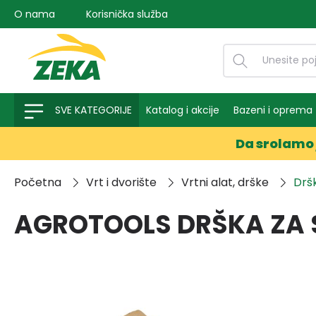
O nama
Korisnička služba
na pretragu
Preskoči na glavnu navigaciju
SVE KATEGORIJE
Katalog i akcije
Bazeni i oprema
Da srolamo 
Početna
Vrt i dvorište
Vrtni alat, drške
Dršk
AGROTOOLS DRŠKA ZA S