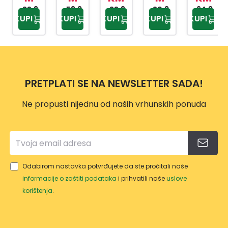
22,9
ZA
DRŠK
59,9
LANC
22,9
20,9
U600
64,9
KUPI
KUPI
KUPI
KUPI
KUPI
0 KM
0 KM
9 KM
9 KM
9 KM
NOŽE
OM
A
ERG
VE,SJ
MOT
O
EKIRE
ORN
ERG
E
O
PILE
PRETPLATI SE NA NEWSLETTER SADA!
VP114
9
Ne propusti nijednu od naših vrhunskih ponuda
Odabirom nastavka potvrđujete da ste pročitali naše
informacije o zaštiti podataka
i prihvatili naše
uslove
korištenja
.