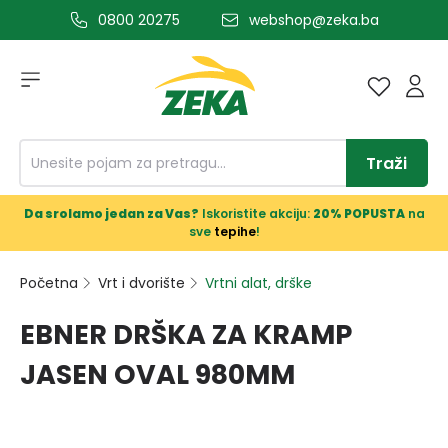
0800 20275
webshop@zeka.ba
a glavni sadržaj
Traži
Da srolamo jedan za Vas?
Iskoristite akciju:
20% POPUSTA
na
sve
tepihe
!
Početna
Vrt i dvorište
Vrtni alat, drške
EBNER DRŠKA ZA KRAMP
JASEN OVAL 980MM