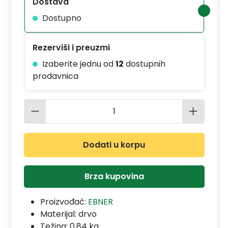
Dostava
Dostupno
Rezerviši i preuzmi
Izaberite jednu od
12
dostupnih
prodavnica
Količina proizvoda: Unesite željenu 
Dodati u korpu
Brza kupovina
Proizvođač:
EBNER
Materijal:
drvo
Težina: 0.84 kg