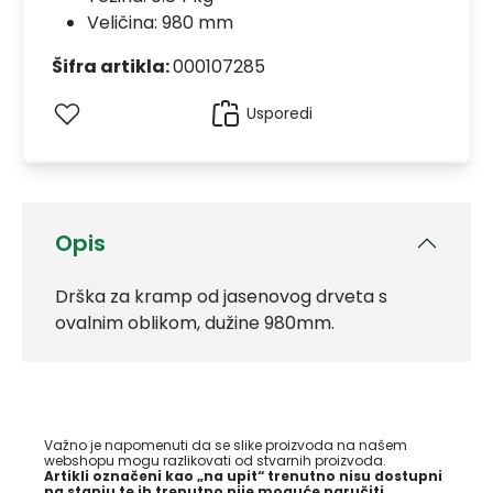
Veličina: 980 mm
Šifra artikla:
000107285
Usporedi
Opis
Drška za kramp od jasenovog drveta s
ovalnim oblikom, dužine 980mm.
Važno je napomenuti da se slike proizvoda na našem
webshopu mogu razlikovati od stvarnih proizvoda.
Artikli označeni kao „na upit“ trenutno nisu dostupni
na stanju te ih trenutno nije moguće naručiti.