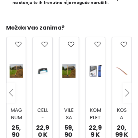
na stanju te ih trenutno nije moguće naručiti.
Možda Vas zanima?
CELL
VILE
KOM
KOS
CELL
-
SA
PLET
A
-
FAST
TRI
ZA
80C
FAST
22,9
59,
22,9
20,
64,
OŠTR
ZUPC
OŠTR
M
SJEKI
0 K
90
9 K
99 K
99 K