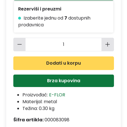
Rezerviši i preuzmi
Izaberite jednu od
7
dostupnih
prodavnica
Količina proizvoda: Unesite željenu 
Dodati u korpu
Brza kupovina
Proizvođač:
E-FLOR
Materijal:
metal
Težina: 0.30 kg
Šifra artikla:
000083098