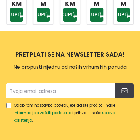
AČ
A I
ENJE
RA
M
KM
M
M
M
ZA
DRŠK
LANC
U600
KUPI
KUPI
KUPI
KUPI
KUPI
NOŽE
OM
A
ERG
VE,SJ
MOT
O
EKIRE
ORN
ERG
E
O
PILE
PRETPLATI SE NA NEWSLETTER SADA!
VP114
9
Ne propusti nijednu od naših vrhunskih ponuda
Odabirom nastavka potvrđujete da ste pročitali naše
informacije o zaštiti podataka
i prihvatili naše
uslove
korištenja
.