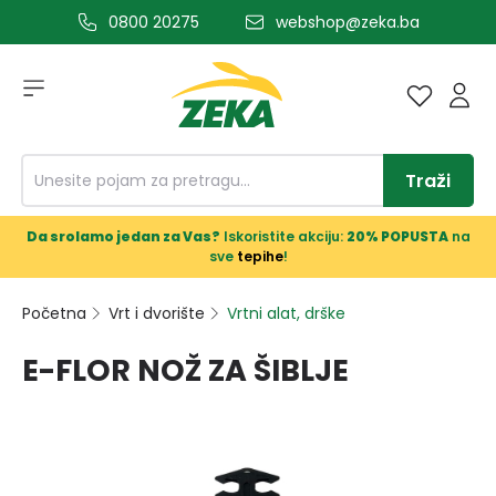
0800 20275
webshop@zeka.ba
a glavni sadržaj
Traži
Da srolamo jedan za Vas?
Iskoristite akciju:
20% POPUSTA
na
sve
tepihe
!
Početna
Vrt i dvorište
Vrtni alat, drške
E-FLOR NOŽ ZA ŠIBLJE