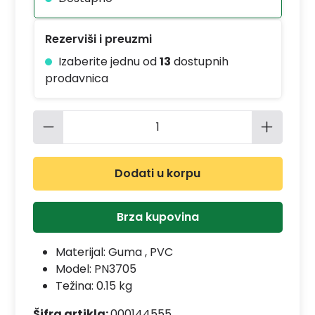
Rezerviši i preuzmi
Izaberite jednu od
13
dostupnih
prodavnica
Količina proizvoda: Unesite željenu 
Dodati u korpu
Brza kupovina
Materijal:
Guma , PVC
Model:
PN3705
Težina: 0.15 kg
Šifra artikla:
000144555