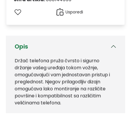
Usporedi
Opis
Držač telefona pruža čvrsto i sigurno
držanje vašeg uređaja tokom vožnje,
omogućavajući vam jednostavan pristup i
preglednost. Njegov prilagodljiv dizajn
omogućava lako montiranje na različite
površine i kompatibilnost sa različitim
veličinama telefona.