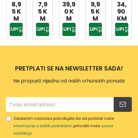
TELE
TELE
TELE
TELE
TELE
8,9
7,9
39,9
9,9
34,
FON
FON
FON
FON
FON
5 K
5 K
0 K
5 K
90
A
A
A
A
A
M
M
M
M
KM
PN37
PN37
PN37
PN37
PN37
KUPI
KUPI
KUPI
KUPI
KUPI
14
01
27
08
28
PRETPLATI SE NA NEWSLETTER SADA!
Ne propusti nijednu od naših vrhunskih ponuda
Odabirom nastavka potvrđujete da ste pročitali naše
informacije o zaštiti podataka
i prihvatili naše
uslove
korištenja
.