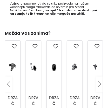
Važno je napomenuti da se slike proizvoda na našem
webshopu mogu razlikovati od stvarnih proizvoda.
Artikli označeni kao „na upit“ trenutno nisu dostupni
na stanju te ih trenutno nije moguće naručiti.
Možda Vas zanima?
DRŽA
DRŽA
DRŽA
DRŽA
DRŽA
Č
Č
Č
Č
Č