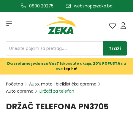
0800 20275
webshop@zeka.ba
a glavni sadržaj
Traži
Da srolamo jedan za Vas?
Iskoristite akciju:
20% POPUSTA
na
sve
tepihe
!
Početna
Auto, moto i biciklistička oprema
Auto oprema
Držači za telefon
DRŽAČ TELEFONA PN3705