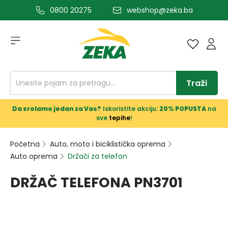
0800 20275
webshop@zeka.ba
a glavni sadržaj
Traži
Da srolamo jedan za Vas?
Iskoristite akciju:
20% POPUSTA
na
sve
tepihe
!
Početna
Auto, moto i biciklistička oprema
Auto oprema
Držači za telefon
DRŽAČ TELEFONA PN3701