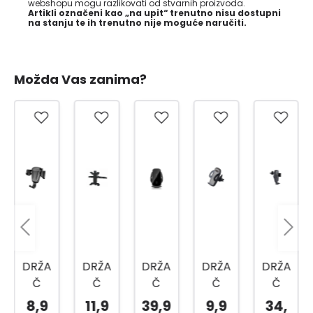
webshopu mogu razlikovati od stvarnih proizvoda.
Artikli označeni kao „na upit“ trenutno nisu dostupni
na stanju te ih trenutno nije moguće naručiti.
Možda Vas zanima?
DRŽA
DRŽA
DRŽA
DRŽA
DRŽA
Č
Č
Č
Č
Č
TELE
TELE
TELE
TELE
TELE
8,9
11,9
39,9
9,9
34,