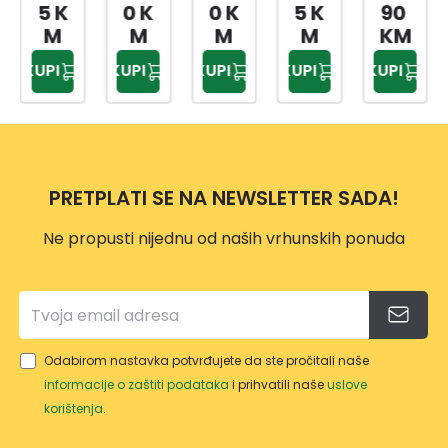
FON
FON
FON
FON
FON
5 K
0 K
0 K
5 K
90
A
A
A
A
A
M
M
M
M
KM
PN37
PN37
PN37
PN37
PN37
KUPI
KUPI
KUPI
KUPI
KUPI
14
05
27
08
28
PRETPLATI SE NA NEWSLETTER SADA!
Ne propusti nijednu od naših vrhunskih ponuda
Odabirom nastavka potvrđujete da ste pročitali naše
informacije o zaštiti podataka
i prihvatili naše
uslove
korištenja
.