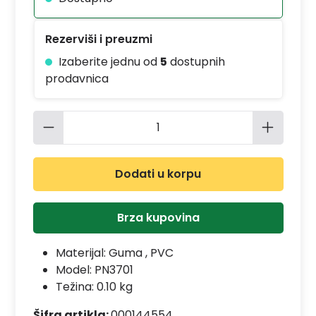
Rezerviši i preuzmi
Izaberite jednu od
5
dostupnih
prodavnica
Količina proizvoda: Unesite željenu 
Dodati u korpu
Brza kupovina
Materijal:
Guma , PVC
Model:
PN3701
Težina: 0.10 kg
Šifra artikla:
000144554