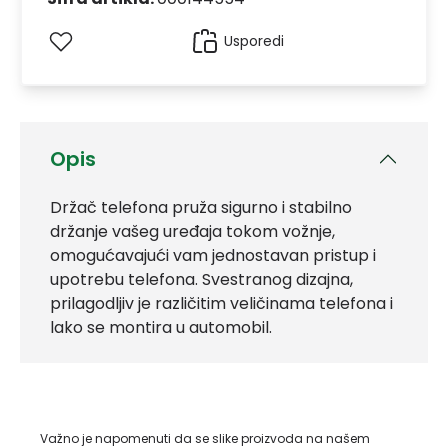
Usporedi
Opis
Držač telefona pruža sigurno i stabilno
držanje vašeg uređaja tokom vožnje,
omogućavajući vam jednostavan pristup i
upotrebu telefona. Svestranog dizajna,
prilagodljiv je različitim veličinama telefona i
lako se montira u automobil.
Važno je napomenuti da se slike proizvoda na našem