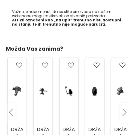
Važno je napomenuti da se slike proizvoda na našem
webshopu mogu razlikovati od stvarnih proizvoda.
Artikli označeni kao „na upit“ trenutno nisu dostupni
na stanju te ih trenutno nije moguće naručiti.
Možda Vas zanima?
DRŽA
DRŽA
DRŽA
DRŽA
DRŽA