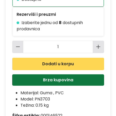
Rezerviši i preuzmi
Izaberite jednu od
8
dostupnih
prodavnica
Količina proizvoda: Unesite željenu 
Dodati u korpu
Brza kupovina
Materijal:
Guma , PVC
Model:
PN3703
Težina: 0.15 kg
Šifra artikla:
000146522