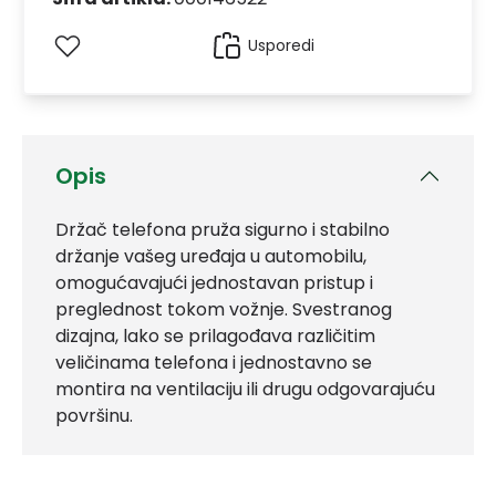
Usporedi
Opis
Držač telefona pruža sigurno i stabilno
držanje vašeg uređaja u automobilu,
omogućavajući jednostavan pristup i
preglednost tokom vožnje. Svestranog
dizajna, lako se prilagođava različitim
veličinama telefona i jednostavno se
montira na ventilaciju ili drugu odgovarajuću
površinu.