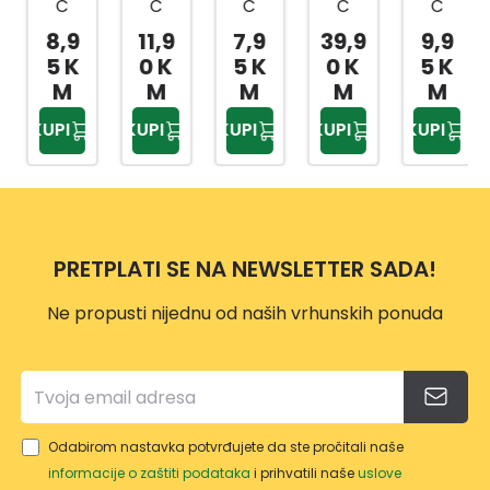
Č
Č
Č
Č
Č
TELE
TELE
TELE
TELE
TELE
8,9
11,9
7,9
39,9
9,9
FON
FON
FON
FON
FON
5 K
0 K
5 K
0 K
5 K
A
A
A
A
A
M
M
M
M
M
PN37
PN37
PN37
PN37
PN37
KUPI
KUPI
KUPI
KUPI
KUPI
14
05
01
27
08
PRETPLATI SE NA NEWSLETTER SADA!
Ne propusti nijednu od naših vrhunskih ponuda
Odabirom nastavka potvrđujete da ste pročitali naše
informacije o zaštiti podataka
i prihvatili naše
uslove