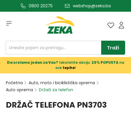
0800 20275
webshop@zeka.ba
a glavni sadržaj
Traži
Da srolamo jedan za Vas?
Iskoristite akciju:
20% POPUSTA
na
sve
tepihe
!
Početna
Auto, moto i biciklistička oprema
Auto oprema
Držači za telefon
DRŽAČ TELEFONA PN3703