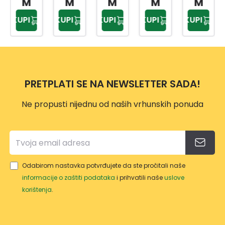
M
M
M
M
M
7CM
45X4
DO 3
CM
KUPI
KUPI
KUPI
KUPI
KUPI
KARI
5X5C
KOM
DP42
RAN
M
SIVE
73
A
65X4
100%
5CM
PAM
100%
PRETPLATI SE NA NEWSLETTER SADA!
UK-
PAM
12322
UK-
Ne propusti nijednu od naših vrhunskih ponuda
14
12322
KELA
04
KELA
Odabirom nastavka potvrđujete da ste pročitali naše
informacije o zaštiti podataka
i prihvatili naše
uslove
korištenja
.