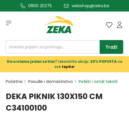
0800 20275
webshop@zeka.ba
a glavni sadržaj
Traži
Da srolamo jedan za Vas?
Iskoristite akciju:
20% POPUSTA
na
sve
tepihe
!
Početna
Posuđe i domaćinstvo
Peškiri i ostali tekstil
DEKA PIKNIK 130X150 CM
C34100100