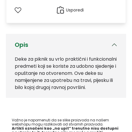
Usporedi
Opis
Deke za piknik su vrlo praktični i funkcionalni
predmeti koji se koriste za udobno sjedenje i
opuštanje na otvorenom. Ove deke su
namijenjene za upotrebu na travi, pijesku ili
bilo kojoj drugoj ravnoj površini.
Važno je napomenuti da se slike proizvoda na našem
webshopu mogu razlikovati od stvarnih proizvoda.
Artikli označeni kao „na upit“ trenutno nisu dostupni