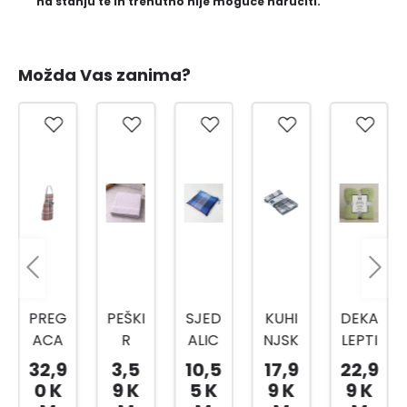
na stanju te ih trenutno nije moguće naručiti.
Možda Vas zanima?
PREG
PEŠKI
SJED
KUHI
DEKA
ACA
R
ALIC
NJSK
LEPTI
TABE
50X8
A
E
R
32,9
3,5
10,5
17,9
22,9
A
0 CM
KANE
KRPE
200X
0 K
9 K
5 K
9 K
9 K
80X6
HKT
O
PASA
230