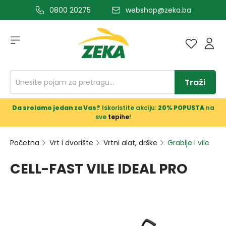
0800 20275
webshop@zeka.ba
a glavni sadržaj
Traži
Da srolamo jedan za Vas?
Iskoristite akciju:
20% POPUSTA
na
sve
tepihe
!
Početna
Vrt i dvorište
Vrtni alat, drške
Grablje i vile
CELL-FAST VILE IDEAL PRO