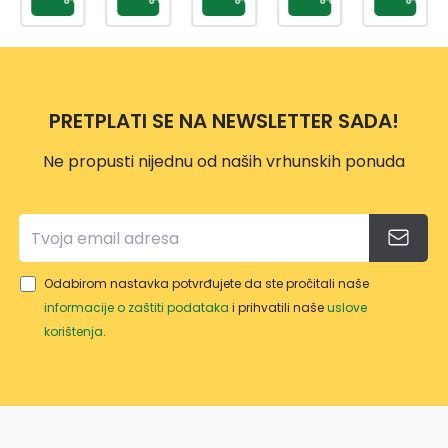
OM
CRVE
NE
BOJE
75
CM
PRETPLATI SE NA NEWSLETTER SADA!
Ne propusti nijednu od naših vrhunskih ponuda
Odabirom nastavka potvrđujete da ste pročitali naše
informacije o zaštiti podataka
i prihvatili naše
uslove
korištenja
.