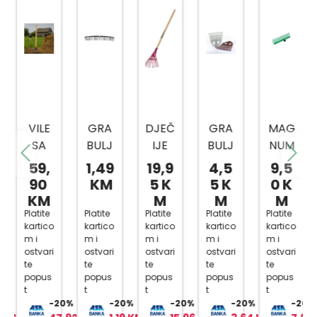
VILE
GRA
DJEČ
GRA
MAG
SA
BULJ
IJE
BULJ
NUM
TRI
E
GRA
E S
GRA
59,
1,49
19,9
4,5
9,5
ZUPC
PVC
BLJE
BULJ
90
KM
5 K
5 K
0 K
A I
ZA
E 12
KM
M
M
M
DRŠK
LIŠĆE
ZUBA
Platite
Platite
Platite
Platite
Platite
kartico
kartico
kartico
kartico
kartico
OM
CRVE
m i
m i
m i
m i
m i
NE
ostvari
ostvari
ostvari
ostvari
ostvari
BOJE
te
te
te
te
te
popus
popus
popus
popus
popus
75
t
t
t
t
t
CM
0%
-20%
-20%
-20%
-20%
-20%