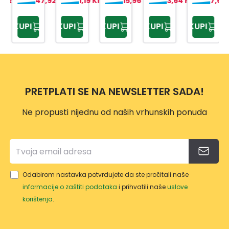
,72 KM
47,92 KM
1,19 KM
15,96 KM
3,64 KM
7,60
KUPI
KUPI
KUPI
KUPI
KUPI
PRETPLATI SE NA NEWSLETTER SADA!
Ne propusti nijednu od naših vrhunskih ponuda
Odabirom nastavka potvrđujete da ste pročitali naše
informacije o zaštiti podataka
i prihvatili naše
uslove
korištenja
.