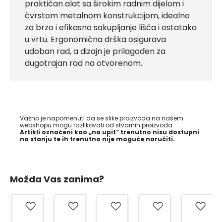
praktičan alat sa širokim radnim dijelom i
čvrstom metalnom konstrukcijom, idealno
za brzo i efikasno sakupljanje lišća i ostataka
u vrtu. Ergonomična drška osigurava
udoban rad, a dizajn je prilagođen za
dugotrajan rad na otvorenom.
Važno je napomenuti da se slike proizvoda na našem
webshopu mogu razlikovati od stvarnih proizvoda.
Artikli označeni kao „na upit“ trenutno nisu dostupni
na stanju te ih trenutno nije moguće naručiti.
Možda Vas zanima?