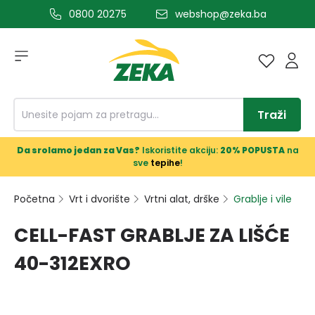
0800 20275
webshop@zeka.ba
a glavni sadržaj
Traži
Da srolamo jedan za Vas?
Iskoristite akciju:
20% POPUSTA
na
sve
tepihe
!
Početna
Vrt i dvorište
Vrtni alat, drške
Grablje i vile
CELL-FAST GRABLJE ZA LIŠĆE
40-312EXRO