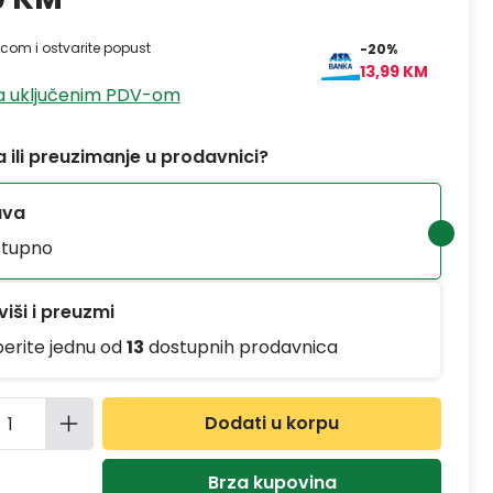
ticom i ostvarite popust
-20%
13,99 KM
sa uključenim PDV-om
 ili preuzimanje u prodavnici?
ava
tupno
iši i preuzmi
berite jednu od
13
dostupnih prodavnica
ina proizvoda: Unesite željenu količinu
Dodati u korpu
Brza kupovina