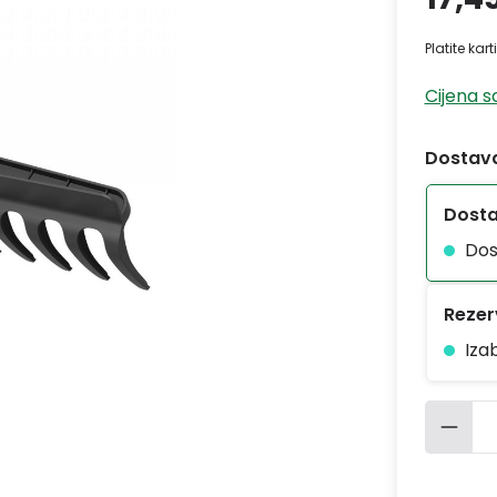
Platite kar
Cijena 
Dostava
Dost
Dos
Rezerv
Iza
Količ