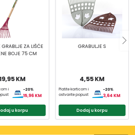
GRABULJE S
MAGNUM GRABULJE 12 ZUBA
4,55 KM
9,50 KM
icom i
Platite karticom i
-20%
-20%
opust
ostvarite popust
3,64 KM
7,60 KM
odaj u korpu
Dodaj u korpu