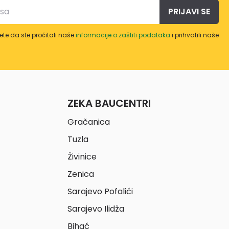
PRIJAVI SE
te da ste pročitali naše
informacije o zaštiti podataka
i prihvatili naše
ZEKA BAUCENTRI
Gračanica
Tuzla
Živinice
Zenica
Sarajevo Pofalići
Sarajevo Ilidža
Bihać