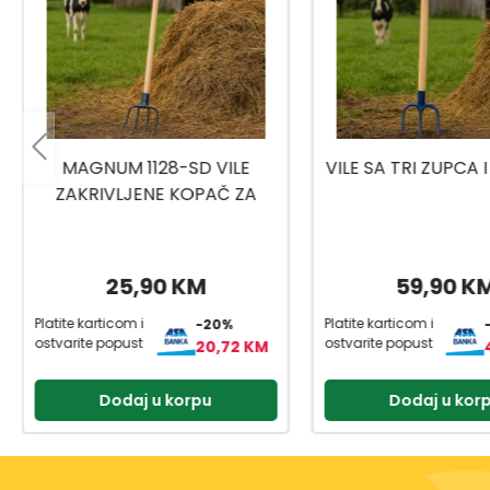
VILE SA TRI ZUPCA I DRŠKOM
GRABULJE P
59,90 KM
1,49 KM
Platite karticom i
Platite karticom i
-20%
ostvarite popust
ostvarite popust
47,92 KM
Dodaj u korpu
Dodaj u kor