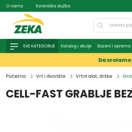
O nama
Korisnička služba
na pretragu
Preskoči na glavnu navigaciju
SVE KATEGORIJE
Katalog i akcije
Bazeni i oprema
Da srolamo 
Početna
Vrt i dvorište
Vrtni alat, drške
Grab
CELL-FAST GRABLJE BEZ