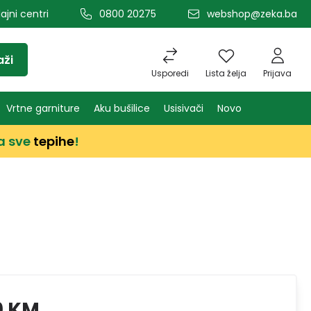
ajni centri
0800 20275
webshop@zeka.ba
aži
Usporedi
Lista želja
Prijava
Vrtne garniture
Aku bušilice
Usisivači
Novo
a sve
tepihe
!
9 KM