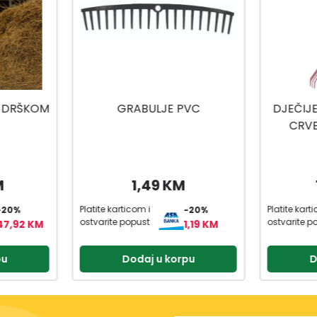
VC
DJEČIJE GRABLJE ZA LIŠĆE
CRVENE BOJE 75 CM
19,95 KM
Platite karticom i
Platite kart
-20%
-20%
ostvarite popust
ostvarite p
1,19 KM
15,96 KM
pu
Dodaj u korpu
D