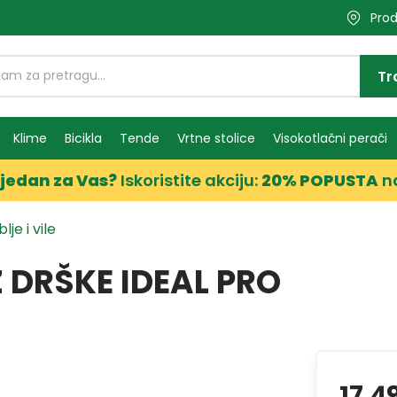
Prod
Tr
Klime
Bicikla
Tende
Vrtne stolice
Visokotlačni perači
jedan za Vas?
Iskoristite akciju:
20% POPUSTA
n
lje i vile
 DRŠKE IDEAL PRO
17,4