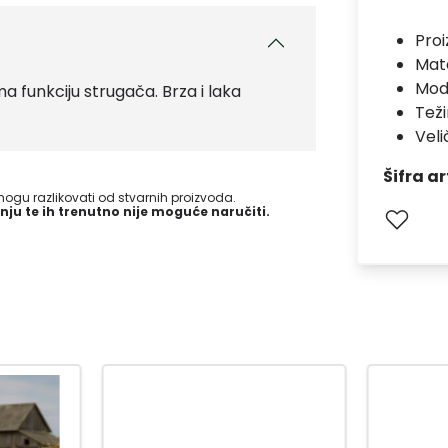
Pro
Mate
Mod
ma funkciju strugača. Brza i laka
Teži
Veli
Šifra ar
gu razlikovati od stvarnih proizvoda.
nju te ih trenutno nije moguće naručiti.