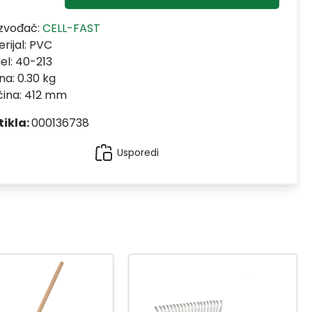
izvođač:
CELL-FAST
rijal:
PVC
el:
40-213
na: 0.30 kg
čina: 412 mm
tikla:
000136738
Usporedi