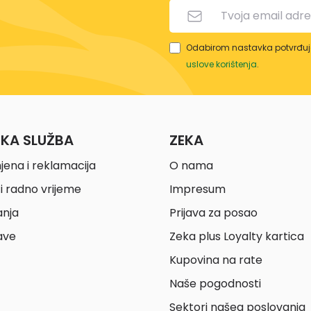
Odabirom nastavka potvrđuje
uslove korištenja
.
ČKA SLUŽBA
ZEKA
jena i reklamacija
O nama
i radno vrijeme
Impresum
anja
Prijava za posao
ave
Zeka plus Loyalty kartica
Kupovina na rate
Naše pogodnosti
Sektori našeg poslovanja