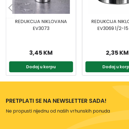
REDUKCIJA NIKLOVANA
REDUKCIJA NIK
EV3069 1/2-15 MM
EV3071
2,35 KM
3,55 KM
Dodaj u korpu
Dodaj u kor
PRETPLATI SE NA NEWSLETTER SADA!
Ne propusti nijednu od naših vrhunskih ponuda