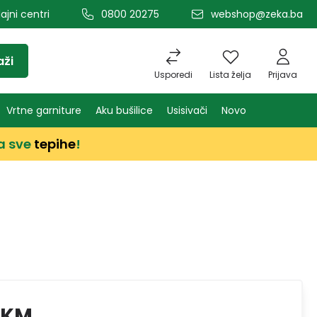
ajni centri
0800 20275
webshop@zeka.ba
aži
Usporedi
Lista želja
Prijava
Vrtne garniture
Aku bušilice
Usisivači
Novo
a sve
tepihe
!
 KM