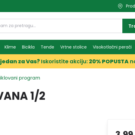
Prod
Tr
Klime
Bicikla
Tende
Vrtne stolice
Visokotlačni perači
jedan za Vas?
Iskoristite akciju:
20% POPUSTA
n
niklovani program
VANA 1/2
3,99