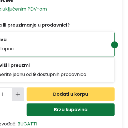
sa uključenim PDV-om
 ili preuzimanje u prodavnici?
ava
tupno
iši i preuzmi
berite jednu od
9
dostupnih prodavnica
ina proizvoda: Unesite željenu količinu
Dodati u korpu
Brza kupovina
izvođač:
BUGATTI