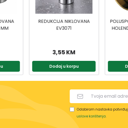
LOVANA
POLUSPOJNICA MESING SA
PRIČ
HOLEND 1 BUGATTI 25022
BAT
20317
9,55 KM
pu
Dodaj u korpu
D
Odabirom nastavka potvrđuje
uslove korištenja
.