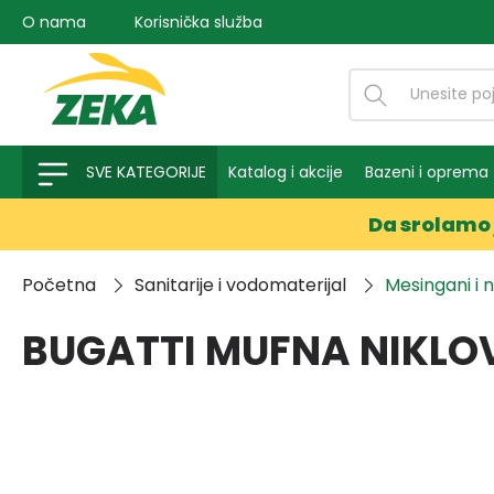
O nama
Korisnička služba
na pretragu
Preskoči na glavnu navigaciju
SVE KATEGORIJE
Katalog i akcije
Bazeni i oprema
Da srolamo 
Početna
Sanitarije i vodomaterijal
Mesingani i 
BUGATTI MUFNA NIKLO