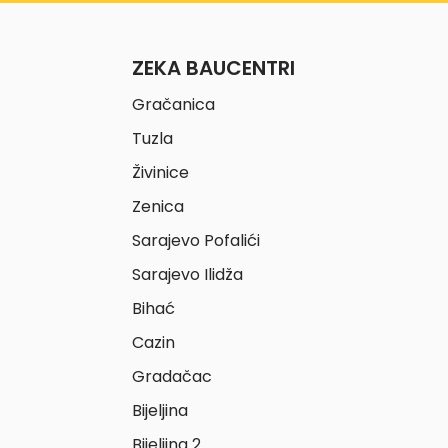
ZEKA BAUCENTRI
Gračanica
Tuzla
Živinice
Zenica
Sarajevo Pofalići
Sarajevo Ilidža
Bihać
Cazin
Gradačac
Bijeljina
Bijeljina 2