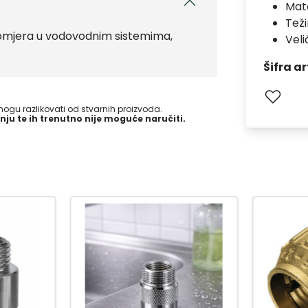
Mate
Teži
 promjera u vodovodnim sistemima,
Veli
Šifra ar
gu razlikovati od stvarnih proizvoda.
nju te ih trenutno nije moguće naručiti.