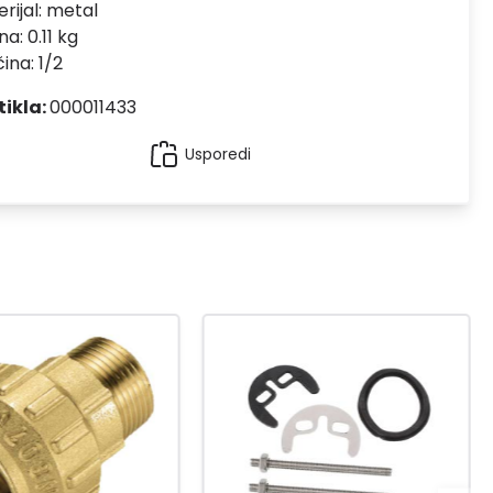
rijal:
metal
na: 0.11 kg
čina: 1/2
tikla:
000011433
Usporedi