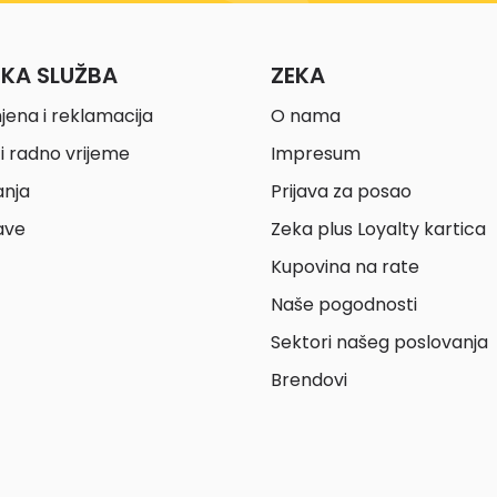
ČKA SLUŽBA
ZEKA
jena i reklamacija
O nama
i radno vrijeme
Impresum
anja
Prijava za posao
ave
Zeka plus Loyalty kartica
Kupovina na rate
Naše pogodnosti
Sektori našeg poslovanja
Brendovi