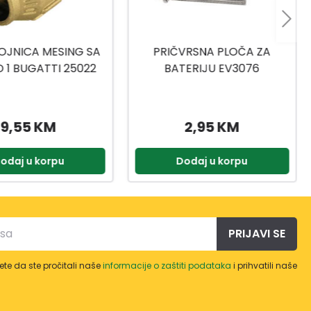
VRSNA PLOČA ZA
REDUKCIJA NIKLOVANA
ERIJU EV3076
EV3070 1/2-20 MM
2,95 KM
2,75 KM
odaj u korpu
Dodaj u korpu
PRIJAVI SE
te da ste pročitali naše
informacije o zaštiti podataka
i prihvatili naše