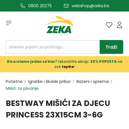
0800 20275
webshop@zeka.ba
a glavni sadržaj
Traži
Da srolamo jedan za Vas?
Iskoristite akciju:
20% POPUSTA
na
sve
tepihe
!
Početna
Igračke i školski pribor
Bazeni i oprema
Mišići za plivanje
BESTWAY MIŠIĆI ZA DJECU
PRINCESS 23X15CM 3-6G