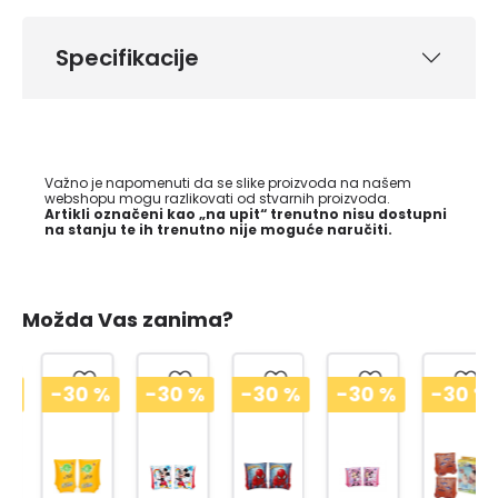
Specifikacije
Važno je napomenuti da se slike proizvoda na našem
webshopu mogu razlikovati od stvarnih proizvoda.
Artikli označeni kao „na upit“ trenutno nisu dostupni
na stanju te ih trenutno nije moguće naručiti.
Možda Vas zanima?
-30
%
-30
%
-30
%
-30
%
-30
%