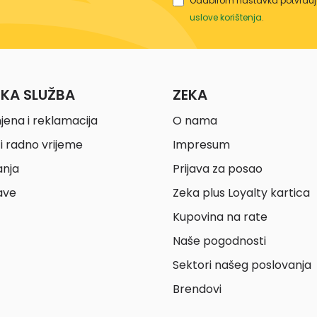
Odabirom nastavka potvrđuje
uslove korištenja
.
ČKA SLUŽBA
ZEKA
jena i reklamacija
O nama
i radno vrijeme
Impresum
anja
Prijava za posao
ave
Zeka plus Loyalty kartica
Kupovina na rate
Naše pogodnosti
Sektori našeg poslovanja
Brendovi