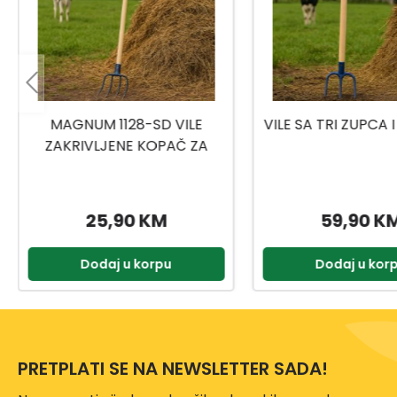
LE
VILE SA TRI ZUPCA I DRŠKOM
GRAB
 ZA
GNUM
59,90 KM
1,
Dodaj u korpu
Dodaj
PRETPLATI SE NA NEWSLETTER SADA!