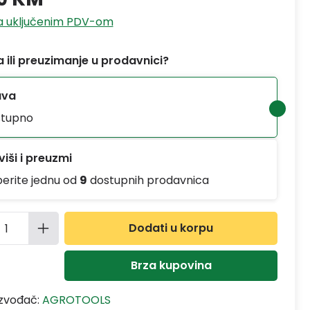
sa uključenim PDV-om
 ili preuzimanje u prodavnici?
ava
tupno
iši i preuzmi
berite jednu od
9
dostupnih prodavnica
ina proizvoda: Unesite željenu količinu
Dodati u korpu
Brza kupovina
izvođač:
AGROTOOLS