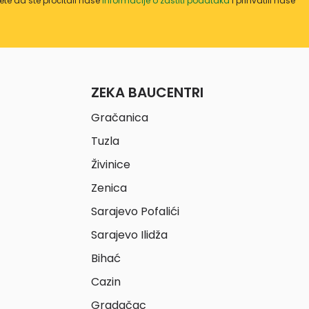
te da ste pročitali naše
informacije o zaštiti podataka
i prihvatili naše
ZEKA BAUCENTRI
Gračanica
Tuzla
Živinice
Zenica
Sarajevo Pofalići
Sarajevo Ilidža
Bihać
Cazin
Gradačac