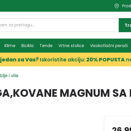
Prod
Tr
Klime
Bicikla
Tende
Vrtne stolice
Visokotlačni perači
jedan za Vas?
Iskoristite akciju:
20% POPUSTA
n
lje i vile
OGA,KOVANE MAGNUM SA
26,9