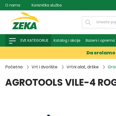
O nama
Korisnička služba
na pretragu
Preskoči na glavnu navigaciju
SVE KATEGORIJE
Katalog i akcije
Bazeni i oprema
Da srolamo 
Početna
Vrt i dvorište
Vrtni alat, drške
Grab
AGROTOOLS VILE-4 R