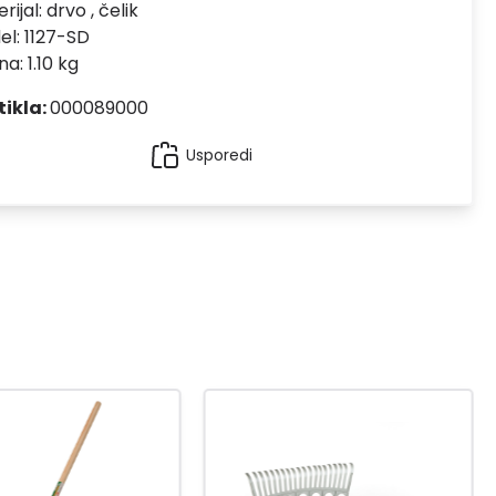
rijal:
drvo , čelik
el:
1127-SD
na: 1.10 kg
tikla:
000089000
Usporedi