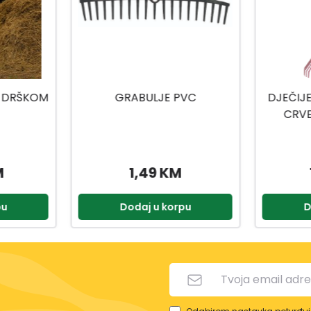
ULJE PVC
DJEČIJE GRABLJE ZA LIŠĆE
CRVENE BOJE 75 CM
49 KM
19,95 KM
 u korpu
Dodaj u korpu