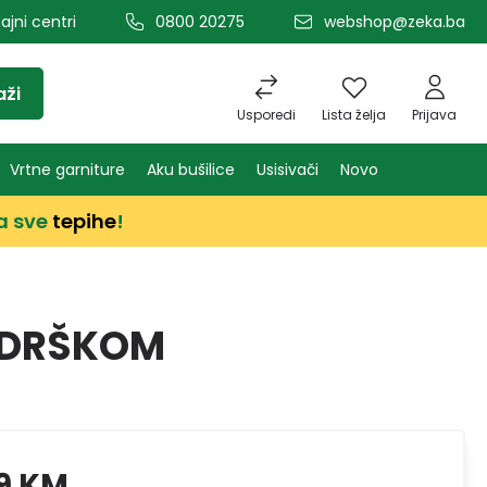
ajni centri
0800 20275
webshop@zeka.ba
aži
Usporedi
Lista želja
Prijava
Vrtne garniture
Aku bušilice
Usisivači
Novo
a sve
tepihe
!
 DRŠKOM
9 KM