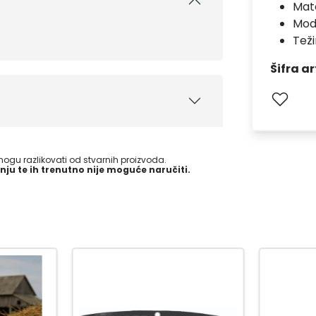
Mate
Mod
Teži
Šifra ar
gu razlikovati od stvarnih proizvoda.
nju te ih trenutno nije moguće naručiti.