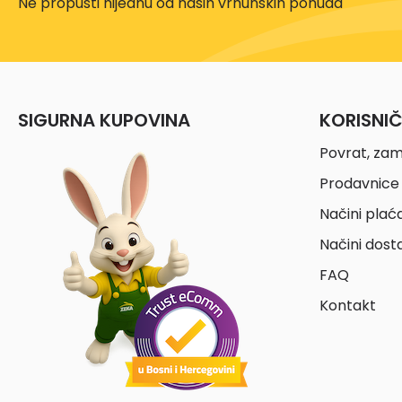
Ne propusti nijednu od naših vrhunskih ponuda
SIGURNA KUPOVINA
KORISNI
Povrat, zam
Prodavnice 
Načini plać
Načini dost
FAQ
Kontakt