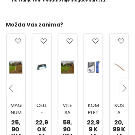
na stanju te ih trenutno nije moguće naručiti.
Možda Vas zanima?
CELL
VILE
KOM
KOS
CELL
-
SA
PLET
A
-
FAST
TRI
ZA
80C
FAST
22,9
59,
22,9
20,
64,
OŠTR
ZUPC
OŠTR
M
SJEKI
0 K
90
9 K
99 K
99 K
AČ
A I
ENJE
RA