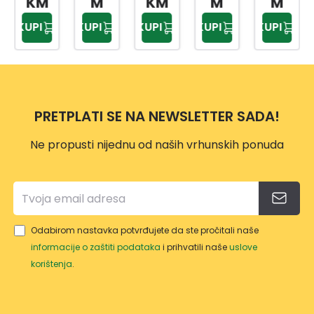
M
KM
M
M
M
ZA
DRŠK
LANC
U600
KUPI
KUPI
KUPI
KUPI
KUPI
NOŽE
OM
A
ERG
VE,SJ
MOT
O
EKIRE
ORN
ERG
E
O
PILE
PRETPLATI SE NA NEWSLETTER SADA!
VP114
9
Ne propusti nijednu od naših vrhunskih ponuda
N
Odabirom nastavka potvrđujete da ste pročitali naše
K
informacije o zaštiti podataka
i prihvatili naše
uslove
korištenja
.