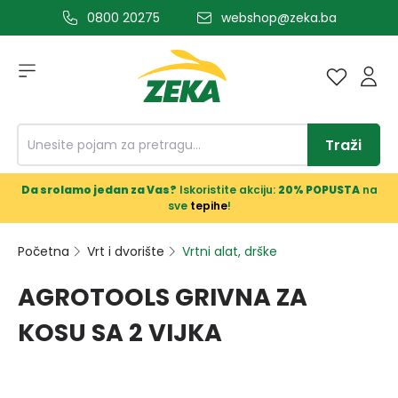
0800 20275
webshop@zeka.ba
a glavni sadržaj
Traži
Da srolamo jedan za Vas?
Iskoristite akciju:
20% POPUSTA
na
sve
tepihe
!
Početna
Vrt i dvorište
Vrtni alat, drške
AGROTOOLS GRIVNA ZA
KOSU SA 2 VIJKA