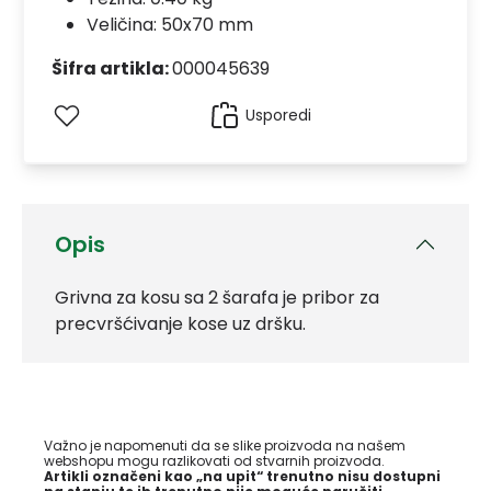
Veličina: 50x70 mm
Šifra artikla:
000045639
Usporedi
Opis
Grivna za kosu sa 2 šarafa je pribor za
precvršćivanje kose uz dršku.
Važno je napomenuti da se slike proizvoda na našem
webshopu mogu razlikovati od stvarnih proizvoda.
Artikli označeni kao „na upit“ trenutno nisu dostupni