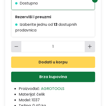
Dostupno
Rezerviši i preuzmi
Izaberite jednu od
13
dostupnih
prodavnica
Količina proizvoda: Unesite željenu 
Dodati u korpu
Brza kupovina
Proizvođač:
AGROTOOLS
Materijal:
čelik
Model:
1037
Težina: 0.40 kg