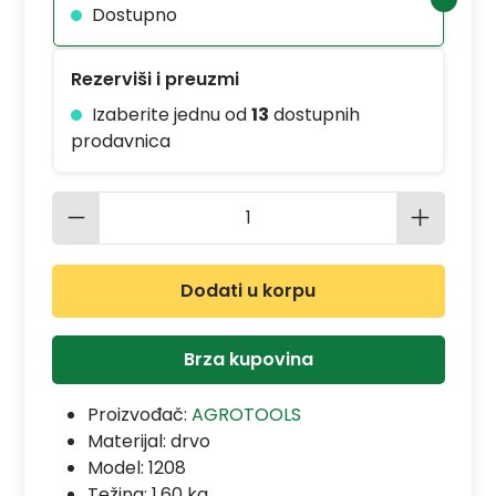
Dostupno
Rezerviši i preuzmi
Izaberite jednu od
13
dostupnih
prodavnica
Količina proizvoda: Unesite željenu 
Dodati u korpu
Brza kupovina
Proizvođač:
AGROTOOLS
Materijal:
drvo
Model:
1208
Težina: 1.60 kg