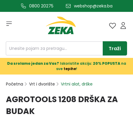
0800 20275
webshop@zeka.ba
a glavni sadržaj
Traži
Da srolamo jedan za Vas?
Iskoristite akciju:
20% POPUSTA
na
sve
tepihe
!
Početna
Vrt i dvorište
Vrtni alat, drške
AGROTOOLS 1208 DRŠKA ZA
BUDAK