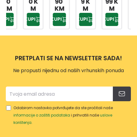
0 K
90
9 K
99 K
99 K
AČ
A I
ENJE
RA
M
KM
M
M
M
ZA
DRŠK
LANC
U600
KUPI
KUPI
KUPI
KUPI
KUPI
NOŽE
OM
A
ERG
VE,SJ
MOT
O
EKIRE
ORN
ERG
E
O
PILE
PRETPLATI SE NA NEWSLETTER SADA!
VP114
9
Ne propusti nijednu od naših vrhunskih ponuda
Odabirom nastavka potvrđujete da ste pročitali naše
informacije o zaštiti podataka
i prihvatili naše
uslove
korištenja
.