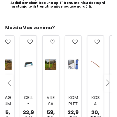
Artikli označeni kao „na upit“ trenutno nisu dostupni
na stanju te ih trenutno nije moguće naručiti.
Možda Vas zanima?
CELL
VILE
KOM
KOS
CELL
-
SA
PLET
A
-
FAST
TRI
ZA
80C
FAST
22,9
59,
22,9
20,
64,
OŠTR
ZUPC
OŠTR
M
SJEKI