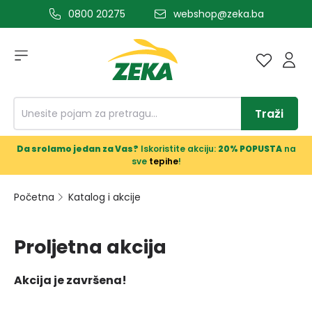
0800 20275
webshop@zeka.ba
a glavni sadržaj
Traži
Da srolamo jedan za Vas?
Iskoristite akciju:
20% POPUSTA
na
sve
tepihe
!
Početna
Katalog i akcije
Proljetna akcija
Akcija je završena!