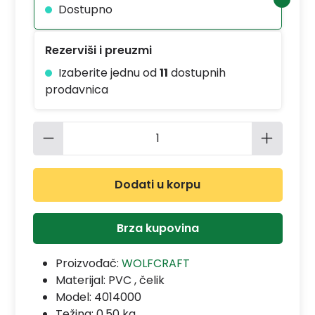
Dostupno
Rezerviši i preuzmi
Izaberite jednu od
11
dostupnih
prodavnica
Količina proizvoda: Unesite željenu 
Dodati u korpu
Brza kupovina
Proizvođač:
WOLFCRAFT
Materijal:
PVC , čelik
Model:
4014000
Težina: 0.50 kg