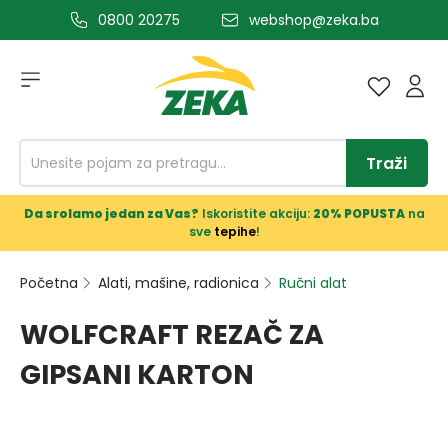
0800 20275
webshop@zeka.ba
a glavni sadržaj
Traži
Da srolamo jedan za Vas?
Iskoristite akciju:
20% POPUSTA
na
sve
tepihe
!
Početna
Alati, mašine, radionica
Ručni alat
WOLFCRAFT REZAČ ZA
GIPSANI KARTON