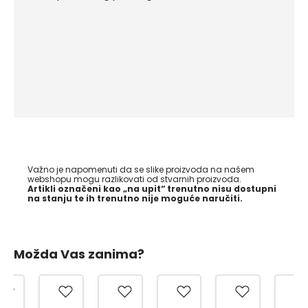
Važno je napomenuti da se slike proizvoda na našem
webshopu mogu razlikovati od stvarnih proizvoda.
Artikli označeni kao „na upit“ trenutno nisu dostupni
na stanju te ih trenutno nije moguće naručiti.
Možda Vas zanima?