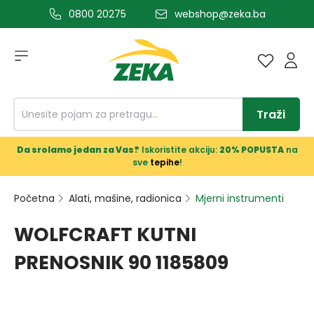
0800 20275
webshop@zeka.ba
a glavni sadržaj
Traži
Da srolamo jedan za Vas?
Iskoristite akciju:
20% POPUSTA
na
sve
tepihe
!
Početna
Alati, mašine, radionica
Mjerni instrumenti
WOLFCRAFT KUTNI
PRENOSNIK 90 1185809