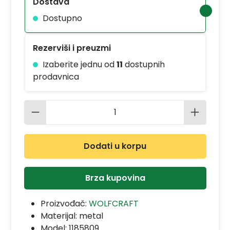
Dostava
Dostupno
Rezerviši i preuzmi
Izaberite jednu od
11
dostupnih
prodavnica
Količina proizvoda: Unesite željenu 
Dodati u korpu
Brza kupovina
Proizvođač:
WOLFCRAFT
Materijal:
metal
Model:
1185809