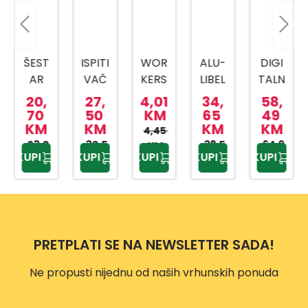
ŠEST
ISPITI
WOR
ALU-
DIGI
AR
VAČ
KERS
LIBEL
TALN
ZA
NAP
BEST
A
I
20,
27,
4,01
34,
58,
GRA
ONA
ROL
WW6
MULT
70
50
KM
65
49
KM
KM
KM
KM
ĐEVI
PAN
MET
0
IMET
4,45
NARE
23,0
VOLT
30,5
AR
38,5
64,9
AR
KM
KUPI
KUPI
KUPI
KUPI
KUPI
0 KM
5 KM
0 KM
9 KM
,
TEST
BASI
DM31
PLAV
ER
C 3M
0004
I
PRETPLATI SE NA NEWSLETTER SADA!
Ne propusti nijednu od naših vrhunskih ponuda