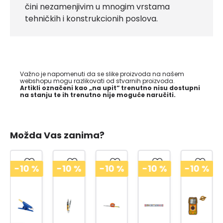
čini nezamenjivim u mnogim vrstama
tehničkih i konstrukcionih poslova.
Važno je napomenuti da se slike proizvoda na našem
webshopu mogu razlikovati od stvarnih proizvoda.
Artikli označeni kao „na upit“ trenutno nisu dostupni
na stanju te ih trenutno nije moguće naručiti.
Možda Vas zanima?
-10
%
-10
%
-10
%
-10
%
-10
%