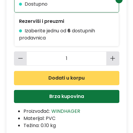
Dostupno
Rezerviši i preuzmi
Izaberite jednu od
6
dostupnih
prodavnica
Količina proizvoda: Unesite željenu 
Dodati u korpu
Brza kupovina
Proizvođač:
WINDHAGER
Materijal:
PVC
Težina: 0.10 kg