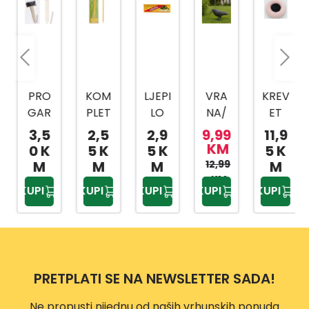
PRO
KOM
LJEPI
VRA
KREV
GAR
PLET
LO
NA/
ET
DEN
ZA
ZA
GAV
ZA
3,5
2,5
2,9
9,99
11,9
KOM
BILJK
MIŠE
RAN
KUĆ
KM
0 K
5 K
5 K
5 K
PLET
E 5/1
VE
RAST
NOG
M
M
M
12,99
M
ZA
CY59
VP10
JERI
LJUBI
KM
KUPI
KUPI
KUPI
KUPI
KUPI
BILJK
10210
05
VAČ
MCA
E 4/1
PTIC
VP114
CY82
A
0
1003
38C
0
M
PRETPLATI SE NA NEWSLETTER SADA!
G1315
9
Ne propusti nijednu od naših vrhunskih ponuda