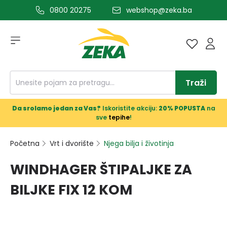
0800 20275
webshop@zeka.ba
a glavni sadržaj
Traži
Da srolamo jedan za Vas?
Iskoristite akciju:
20% POPUSTA
na
sve
tepihe
!
Početna
Vrt i dvorište
Njega bilja i životinja
WINDHAGER ŠTIPALJKE ZA
BILJKE FIX 12 KOM