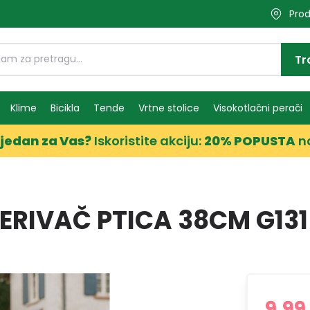
Prod
Tr
Klime
Bicikla
Tende
Vrtne stolice
Visokotlačni perači
jedan za Vas?
Iskoristite akciju:
20% POPUSTA
n
RIVAČ PTICA 38CM G131
9,99