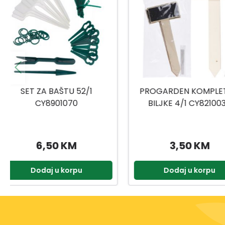
PROGARDEN KOMPLET ZA
KOMPLET ZA BILJ
BILJKE 4/1 CY8210030
CY5910210
3,50 KM
2,55 KM
Dodaj u korpu
Dodaj u kor