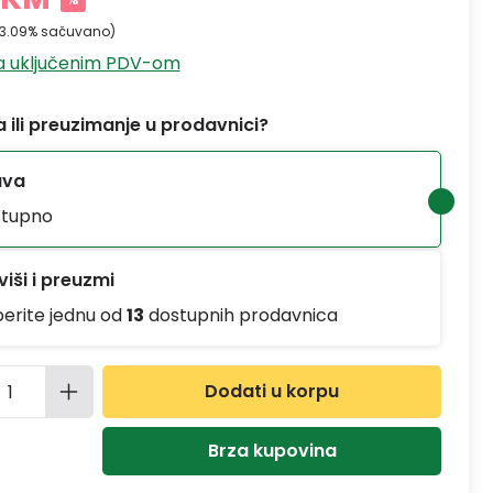
23.09% sačuvano)
sa uključenim PDV-om
 ili preuzimanje u prodavnici?
ava
tupno
iši i preuzmi
berite jednu od
13
dostupnih prodavnica
ina proizvoda: Unesite željenu količinu
Dodati u korpu
Brza kupovina