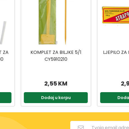
KE 5/1
LJEPILO ZA MIŠEVE VP1005
KRE
LJ
2,95 KM
pu
Dodaj u korpu
D