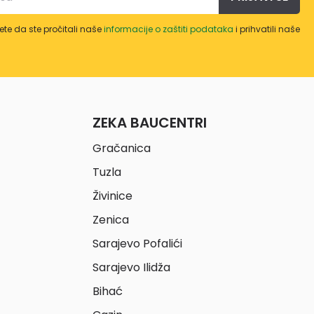
te da ste pročitali naše
informacije o zaštiti podataka
i prihvatili naše
ZEKA BAUCENTRI
Gračanica
Tuzla
Živinice
Zenica
Sarajevo Pofalići
Sarajevo Ilidža
Bihać