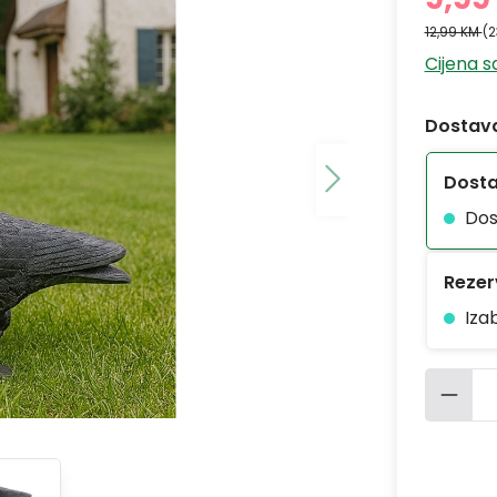
12,99 KM
(
Cijena 
Dostava
Dost
Dos
Rezerv
Iza
Količ