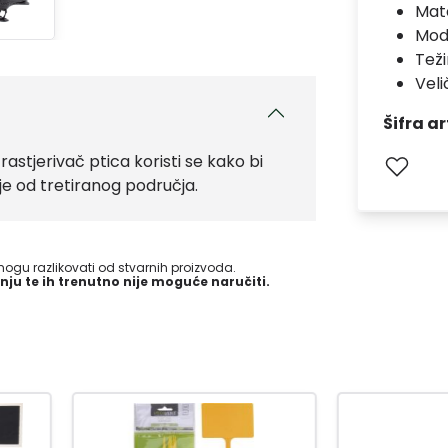
Mate
Mod
Teži
Veli
Šifra ar
rastjerivač ptica koristi se kako bi
je od tretiranog područja.
gu razlikovati od stvarnih proizvoda.
nju te ih trenutno nije moguće naručiti.