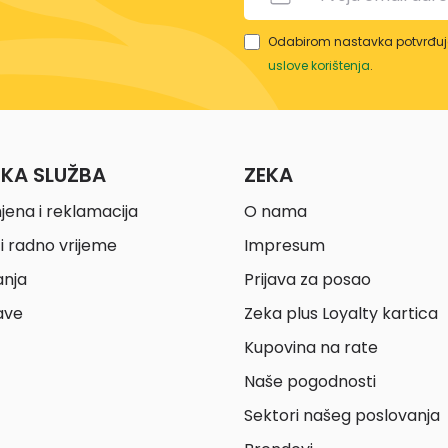
Odabirom nastavka potvrđuje
uslove korištenja
.
ČKA SLUŽBA
ZEKA
jena i reklamacija
O nama
i radno vrijeme
Impresum
anja
Prijava za posao
ave
Zeka plus Loyalty kartica
Kupovina na rate
Naše pogodnosti
Sektori našeg poslovanja