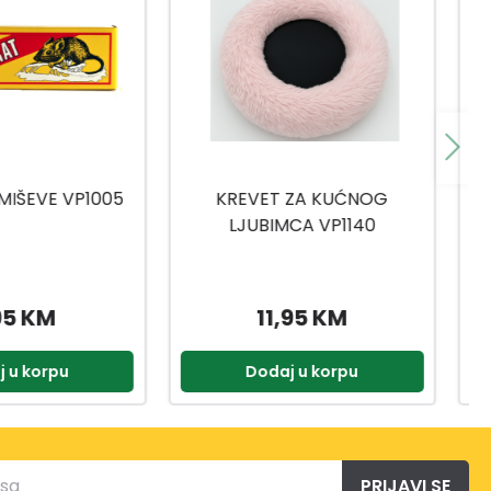
VET ZA KUĆNOG
KREVET ZA KUĆNOG
UBIMCA VP1140
LJUBIMCA VP1139
11,95 KM
11,55 KM
odaj u korpu
Dodaj u korpu
PRIJAVI SE