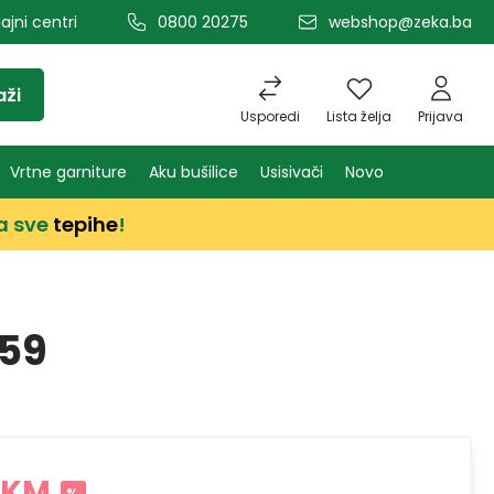
ajni centri
0800 20275
webshop@zeka.ba
aži
Usporedi
Lista želja
Prijava
Vrtne garniture
Aku bušilice
Usisivači
Novo
a sve
tepihe
!
59
 KM
%