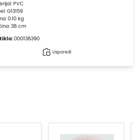
rijal:
PVC
el:
G13159
na: 0.10 kg
čina: 38 cm
tikla:
000138390
Usporedi