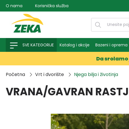
O nama
Korisnička služba
na pretragu
Preskoči na glavnu navigaciju
SVE KATEGORIJE
Katalog i akcije
Bazeni i oprema
Da srolamo 
Početna
Vrt i dvorište
Njega bilja i životinja
VRANA/GAVRAN RASTJE