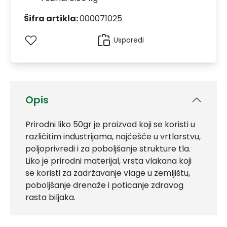
Šifra artikla:
000071025
Usporedi
Opis
Prirodni liko 50gr je proizvod koji se koristi u
različitim industrijama, najčešće u vrtlarstvu,
poljoprivredi i za poboljšanje strukture tla.
Liko je prirodni materijal, vrsta vlakana koji
se koristi za zadržavanje vlage u zemljištu,
poboljšanje drenaže i poticanje zdravog
rasta biljaka.