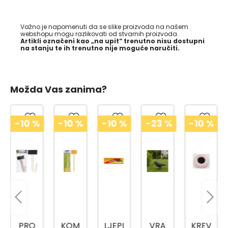
Važno je napomenuti da se slike proizvoda na našem
webshopu mogu razlikovati od stvarnih proizvoda.
Artikli označeni kao „na upit“ trenutno nisu dostupni
na stanju te ih trenutno nije moguće naručiti.
Možda Vas zanima?
-10
%
-10
%
-10
%
-23
%
-10
%
PRO
KOM
LJEPI
VRA
KREV