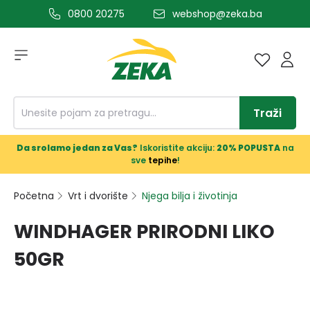
0800 20275
webshop@zeka.ba
a glavni sadržaj
Traži
Da srolamo jedan za Vas?
Iskoristite akciju:
20% POPUSTA
na
sve
tepihe
!
Početna
Vrt i dvorište
Njega bilja i životinja
WINDHAGER PRIRODNI LIKO
50GR