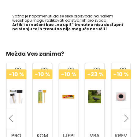
Važno je napomenuti da se slike proizvoda na našem
webshopu mogu razlikovati od stvarnih proizvoda.
Artikli označeni kao „na upit“ trenutno nisu dostupni
na stanju te ih trenutno nije moguće naručiti.
Možda Vas zanima?
-10
%
-10
%
-10
%
-23
%
-10
%
PRO
KOM
LJEPI
VRA
KREV