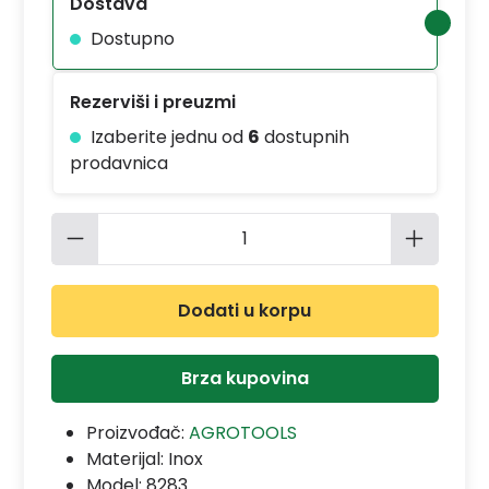
Dostava
Dostupno
Rezerviši i preuzmi
Izaberite jednu od
6
dostupnih
prodavnica
Količina proizvoda: Unesite željenu 
Dodati u korpu
Brza kupovina
Proizvođač:
AGROTOOLS
Materijal:
Inox
Model:
8283