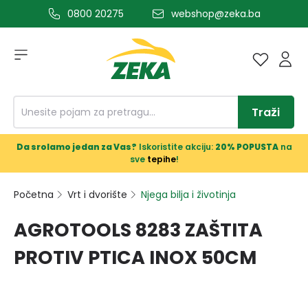
0800 20275
webshop@zeka.ba
a glavni sadržaj
Traži
Da srolamo jedan za Vas?
Iskoristite akciju:
20% POPUSTA
na
sve
tepihe
!
Početna
Vrt i dvorište
Njega bilja i životinja
AGROTOOLS 8283 ZAŠTITA
PROTIV PTICA INOX 50CM