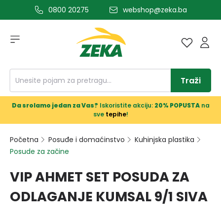
0800 20275
webshop@zeka.ba
a glavni sadržaj
Traži
Da srolamo jedan za Vas?
Iskoristite akciju:
20% POPUSTA
na
sve
tepihe
!
Početna
Posuđe i domaćinstvo
Kuhinjska plastika
Posude za začine
VIP AHMET SET POSUDA ZA
ODLAGANJE KUMSAL 9/1 SIVA