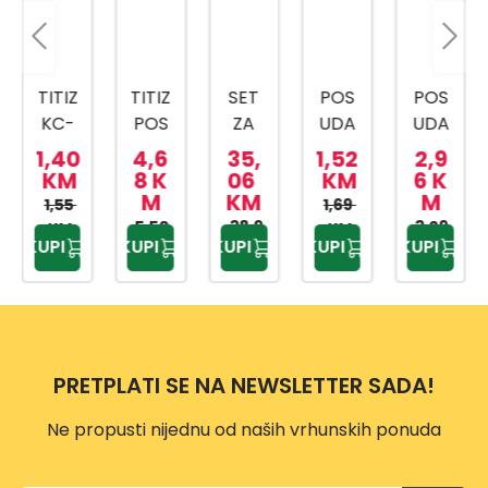
TITIZ
TITIZ
SET
POS
POS
KC-
POS
ZA
UDA
UDA
163
UDA
ZAČI
ZA
ZA
1,40
4,6
35,
1,52
2,9
POS
ZA
NE
ZAČI
ZAČI
KM
8 K
06
KM
6 K
M
KM
M
UDA
ZAČI
NA
N 210
N SA
1,55
1,69
ZA
5,50
N
DRVE
38,9
ML
BAM
3,29
KM
KM
KUPI
KUPI
KUPI
KUPI
KUPI
KM
5 KM
KM
ZAČI
KC-
NOM
BUS
N
370
PLAD
POKL
720
NJU
OPC
ML
CRNE
EM
4/1
6X8C
PRETPLATI SE NA NEWSLETTER SADA!
DP35
M
35
Ne propusti nijednu od naših vrhunskih ponuda