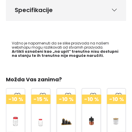
Specifikacije
Važno je napomenuti da se slike proizvoda na našem
webshopu mogu razlikovati od stvarnih proizvoda.
Artikli označeni kao „na upit“ trenutno nisu dostupni
na stanju te ih trenutno nije moguće naručiti.
Možda Vas zanima?
-10
%
-15
%
-10
%
-10
%
-10
%