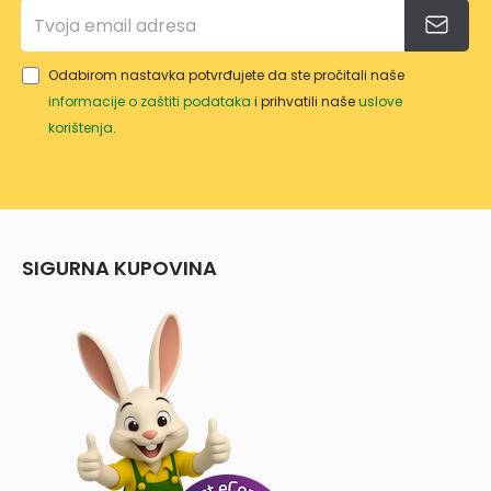
Odabirom nastavka potvrđujete da ste pročitali naše
informacije o zaštiti podataka
i prihvatili naše
uslove
korištenja
.
SIGURNA KUPOVINA