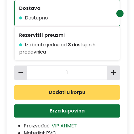
Dostava
Dostupno
Rezerviši i preuzmi
Izaberite jednu od
3
dostupnih
prodavnica
Količina proizvoda: Unesite željenu 
Dodati u korpu
Brza kupovina
Proizvođač:
VIP AHMET
Materijal:
PVC