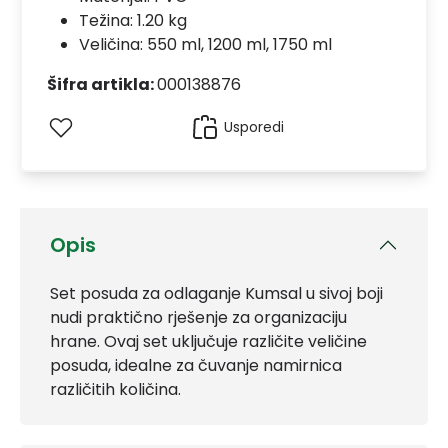
Težina: 1.20 kg
Veličina: 550 ml, 1200 ml, 1750 ml
Šifra artikla:
000138876
Usporedi
Opis
Set posuda za odlaganje Kumsal u sivoj boji
nudi praktično rješenje za organizaciju
hrane. Ovaj set uključuje različite veličine
posuda, idealne za čuvanje namirnica
različitih količina.