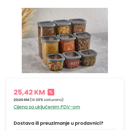
25,42 KM
%
29,90 KM
(14.98% sačuvano)
Cijena sa uključenim PDV-om
Dostava ili preuzimanje u prodavnici?