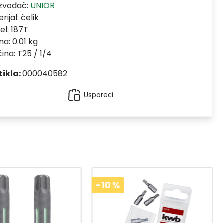
izvođač:
UNIOR
rijal:
čelik
el:
187T
na: 0.01 kg
čina: T25 / 1/4
tikla:
000040582
Usporedi
-10
%