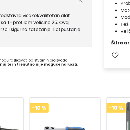
Pro
Mate
edstavlja visokokvalitetan alat
Mod
sa T-profilom veličine 25. Ovaj
Teži
o i sigurno zatezanje ili otpuštanje
Veli
Šifra ar
gu razlikovati od stvarnih proizvoda.
nju te ih trenutno nije moguće naručiti.
-10
%
-10
%