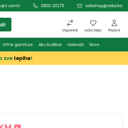
ajni centri
0800 20275
webshop@zeka.ba
aži
Usporedi
Lista želja
Prijava
Vrtne garniture
Aku bušilice
Usisivači
Novo
a sve
tepihe
!
 KM
%