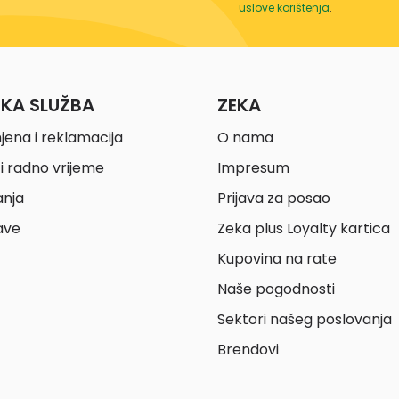
uslove korištenja
.
ČKA SLUŽBA
ZEKA
jena i reklamacija
O nama
i radno vrijeme
Impresum
anja
Prijava za posao
ave
Zeka plus Loyalty kartica
Kupovina na rate
Naše pogodnosti
Sektori našeg poslovanja
Brendovi