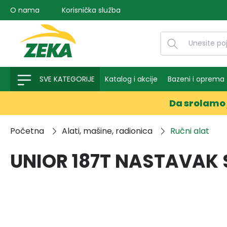
O nama
Korisnička služba
na pretragu
Preskoči na glavnu navigaciju
SVE KATEGORIJE
Katalog i akcije
Bazeni i oprema
Da srolamo 
Početna
Alati, mašine, radionica
Ručni alat
UNIOR 187T NASTAVAK 