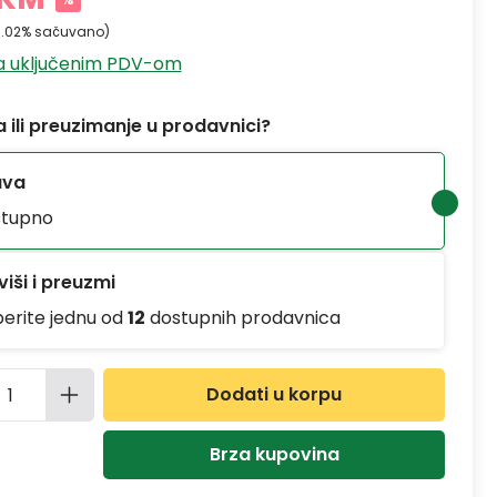
0.02% sačuvano)
sa uključenim PDV-om
 ili preuzimanje u prodavnici?
ava
tupno
iši i preuzmi
berite jednu od
12
dostupnih prodavnica
ina proizvoda: Unesite željenu količinu
Dodati u korpu
Brza kupovina