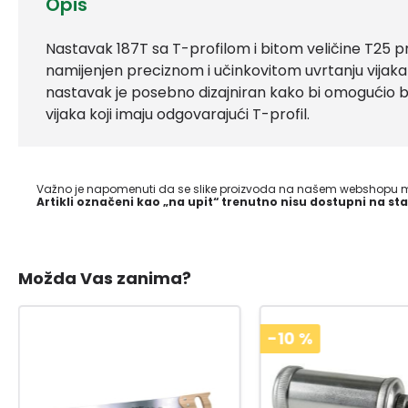
Opis
Nastavak 187T sa T-profilom i bitom veličine T25 pr
namijenjen preciznom i učinkovitom uvrtanju vijaka 
nastavak je posebno dizajniran kako bi omogućio brz
vijaka koji imaju odgovarajući T-profil.
Važno je napomenuti da se slike proizvoda na našem webshopu mo
Artikli označeni kao „na upit“ trenutno nisu dostupni na sta
Možda Vas zanima?
-10
%
-10
%