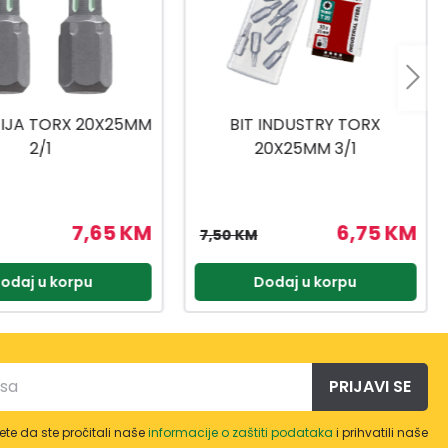
 INDUSTRY TORX
NASADNI KLJUČEVI
0X25MM 3/1
1/4,3/8,1/2 216-DJ.
6,75 KM
359,91 KM
399,90 KM
odaj u korpu
Dodaj u korpu
PRIJAVI SE
te da ste pročitali naše
informacije o zaštiti podataka
i prihvatili naše