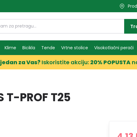
Prod
Tr
Klime
Bicikla
Tende
Vrtne stolice
Visokotlačni perači
jedan za Vas?
Iskoristite akciju:
20% POPUSTA
n
S T-PROF T25
4,13