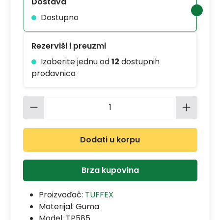
Dostava
Dostupno
Rezerviši i preuzmi
Izaberite jednu od
12
dostupnih
prodavnica
Količina proizvoda: Unesite željenu 
Dodati u korpu
Brza kupovina
Proizvođač:
TUFFEX
Materijal:
Guma
Model:
TP585