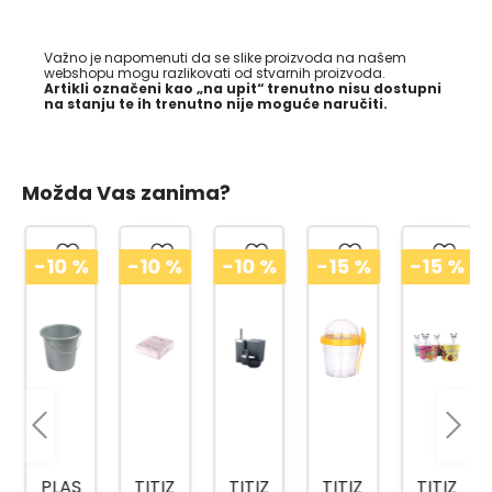
Važno je napomenuti da se slike proizvoda na našem
webshopu mogu razlikovati od stvarnih proizvoda.
Artikli označeni kao „na upit“ trenutno nisu dostupni
na stanju te ih trenutno nije moguće naručiti.
Možda Vas zanima?
-10
%
-10
%
-10
%
-15
%
-15
%
PLAS
TITIZ
TITIZ
TITIZ
TITIZ