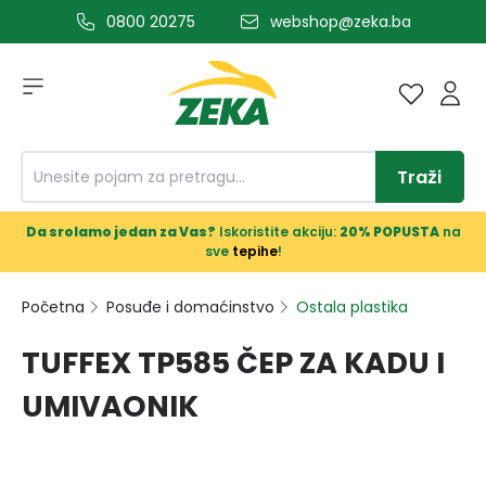
0800 20275
webshop@zeka.ba
a glavni sadržaj
Traži
Da srolamo jedan za Vas?
Iskoristite akciju:
20% POPUSTA
na
sve
tepihe
!
Početna
Posuđe i domaćinstvo
Ostala plastika
TUFFEX TP585 ČEP ZA KADU I
UMIVAONIK