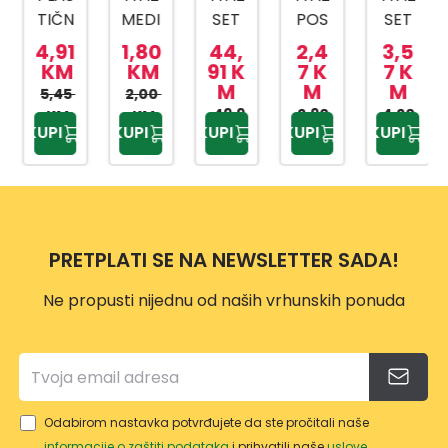
TIČN
MEDI
SET
POS
SET
A
CINS
ZA
UDA
ZA
4,91
1,80
44,
2,4
3,5
KANT
KI
KUPA
ZA
SLAD
KM
KM
91 K
7 K
7 K
M
M
M
A SA
BOX
TILO
BEBI
OLED
5,45
2,00
MET
AP-
PRIW
49,9
HRA
2,90
4,20
AP-
KM
KM
KUPI
KUPI
KUPI
KUPI
KUPI
0 KM
KM
KM
ALNO
9159
EX
NU
9425
M
TP-
500
DRŠK
557
ML
OM
10L
PRETPLATI SE NA NEWSLETTER SADA!
Ne propusti nijednu od naših vrhunskih ponuda
Odabirom nastavka potvrđujete da ste pročitali naše
informacije o zaštiti podataka
i prihvatili naše
uslove