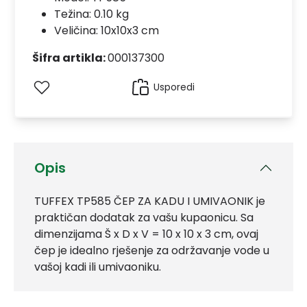
Težina: 0.10 kg
Veličina: 10x10x3 cm
Šifra artikla:
000137300
Usporedi
Opis
TUFFEX TP585 ČEP ZA KADU I UMIVAONIK je
praktičan dodatak za vašu kupaonicu. Sa
dimenzijama Š x D x V = 10 x 10 x 3 cm, ovaj
čep je idealno rješenje za održavanje vode u
vašoj kadi ili umivaoniku.