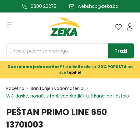
0800 20275
webshop@zeka.ba
a glavni sadržaj
Traži
Da srolamo jedan za Vas?
Iskoristite akciju:
20% POPUSTA
na
sve
tepihe
!
Početna
Sanitarije i vodomaterijal
WC daske, nosači, sifoni, vodokotlići, tuš kanalice i ostalo
PEŠTAN PRIMO LINE 650
13701003