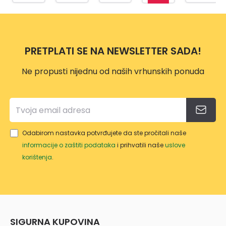
SLIM
MM
VISIO
1
NI
p
LINE
N
n
750
BIJEL
o
13100
I
PRETPLATI SE NA NEWSLETTER SADA!
034
Ne propusti nijednu od naših vrhunskih ponuda
Odabirom nastavka potvrđujete da ste pročitali naše
informacije o zaštiti podataka
i prihvatili naše
uslove
korištenja
.
SIGURNA KUPOVINA