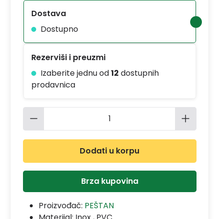
Dostava
Dostupno
Rezerviši i preuzmi
Izaberite jednu od
12
dostupnih
prodavnica
Količina proizvoda: Unesite željenu 
Dodati u korpu
Brza kupovina
Proizvođač:
PEŠTAN
Materijal:
Inox , PVC