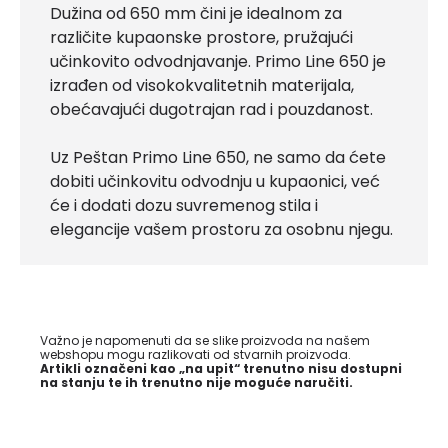
Dužina od 650 mm čini je idealnom za
različite kupaonske prostore, pružajući
učinkovito odvodnjavanje. Primo Line 650 je
izrađen od visokokvalitetnih materijala,
obećavajući dugotrajan rad i pouzdanost.
Uz Peštan Primo Line 650, ne samo da ćete
dobiti učinkovitu odvodnju u kupaonici, već
će i dodati dozu suvremenog stila i
elegancije vašem prostoru za osobnu njegu.
Važno je napomenuti da se slike proizvoda na našem
webshopu mogu razlikovati od stvarnih proizvoda.
Artikli označeni kao „na upit“ trenutno nisu dostupni
na stanju te ih trenutno nije moguće naručiti.