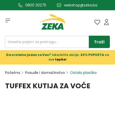
0800 20275
webshop@zeka.ba
a glavni sadržaj
Traži
Da srolamo jedan za Vas?
Iskoristite akciju:
20% POPUSTA
na
sve
tepihe
!
Početna
Posuđe i domaćinstvo
Ostala plastika
TUFFEX KUTIJA ZA VOĆE