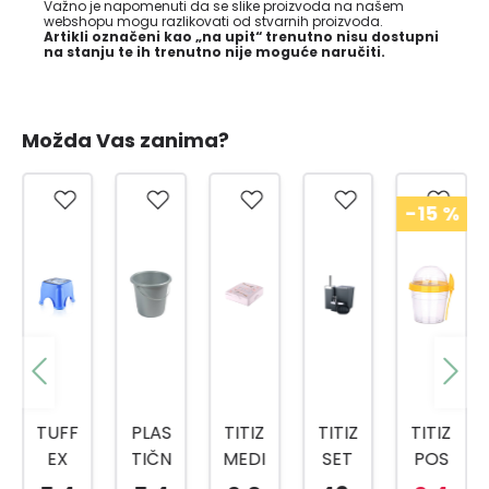
Važno je napomenuti da se slike proizvoda na našem
webshopu mogu razlikovati od stvarnih proizvoda.
Artikli označeni kao „na upit“ trenutno nisu dostupni
na stanju te ih trenutno nije moguće naručiti.
Možda Vas zanima?
-15
%
-15
%
PLAS
TITIZ
TITIZ
TITIZ
TITIZ
TIČN
MEDI
SET
POS
SET
A
CINS
ZA
UDA
ZA