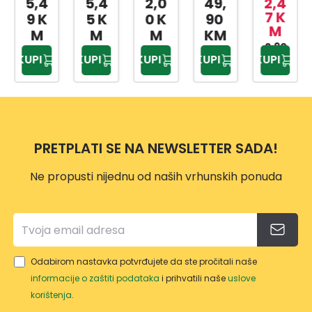
5,4
2,0
49,
2,4
3,5
KANT
KI
KUPA
ZA
SLAD
7 K
7 K
5 K
0 K
90
M
M
A SA
BOX
TILO
BEBI
OLED
M
M
KM
MET
AP-
PRIW
HRA
2,90
4,20
AP-
KUPI
KUPI
KUPI
KUPI
KUPI
KM
KM
ALNO
9159
EX
NU
9425
M
TP-
500
DRŠK
557
ML
OM
10L
PRETPLATI SE NA NEWSLETTER SADA!
Ne propusti nijednu od naših vrhunskih ponuda
Odabirom nastavka potvrđujete da ste pročitali naše
informacije o zaštiti podataka
i prihvatili naše
uslove
korištenja
.