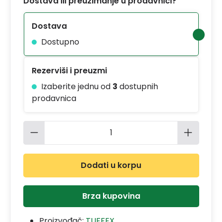
Dostava ili preuzimanje u prodavnici?
Dostava
Dostupno
Rezerviši i preuzmi
Izaberite jednu od
3
dostupnih
prodavnica
Količina proizvoda: Unesite željenu 
Dodati u korpu
Brza kupovina
Proizvođač:
TUFFEX