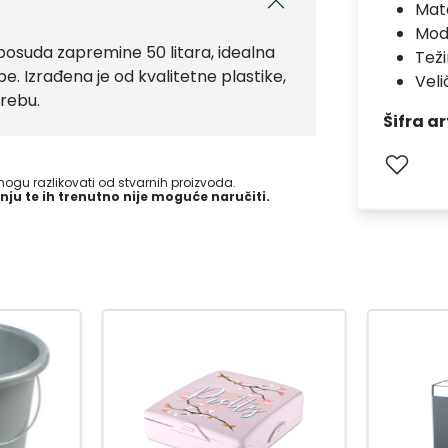
Mate
Mod
 posuda zapremine 50 litara, idealna
Teži
e. Izrađena je od kvalitetne plastike,
Veli
trebu.
Šifra ar
gu razlikovati od stvarnih proizvoda.
nju te ih trenutno nije moguće naručiti.
-15
%