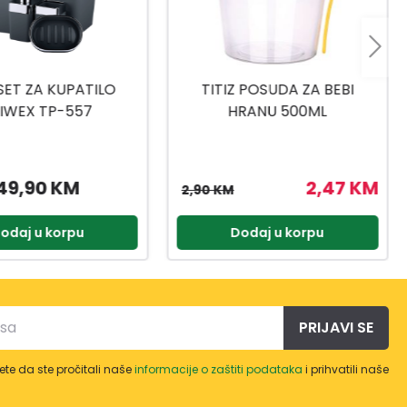
 POSUDA ZA BEBI
TITIZ SET ZA SLADOLED AP-
RANU 500ML
9425
2,47 KM
3,57 KM
4,20 KM
odaj u korpu
Dodaj u korpu
PRIJAVI SE
te da ste pročitali naše
informacije o zaštiti podataka
i prihvatili naše