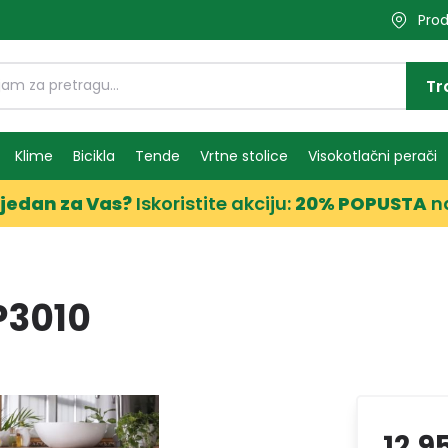
Prod
Tr
Klime
Bicikla
Tende
Vrtne stolice
Visokotlačni perači
jedan za Vas?
Iskoristite akciju:
20% POPUSTA
n
P3010
12,9