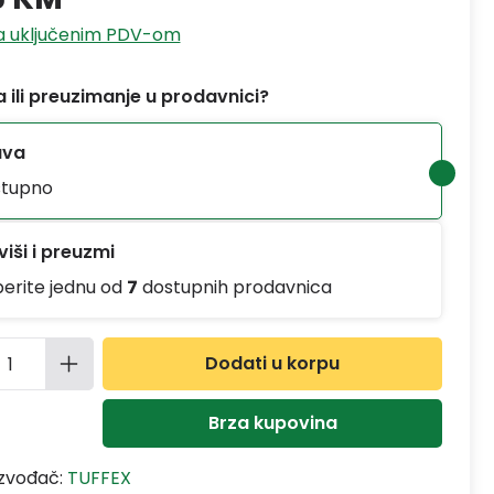
sa uključenim PDV-om
 ili preuzimanje u prodavnici?
ava
tupno
iši i preuzmi
berite jednu od
7
dostupnih prodavnica
ina proizvoda: Unesite željenu količinu
Dodati u korpu
Brza kupovina
izvođač:
TUFFEX