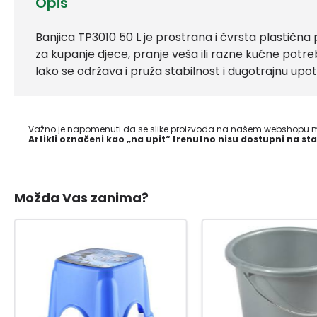
Opis
Banjica TP3010 50 L je prostrana i čvrsta plastična
za kupanje djece, pranje veša ili razne kućne potreb
lako se održava i pruža stabilnost i dugotrajnu upo
Važno je napomenuti da se slike proizvoda na našem webshopu mo
Artikli označeni kao „na upit“ trenutno nisu dostupni na sta
Možda Vas zanima?