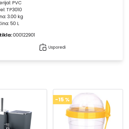
rijal:
PVC
el:
TP3010
na: 3.00 kg
čina: 50 L
tikla:
000122901
Usporedi
-15
%