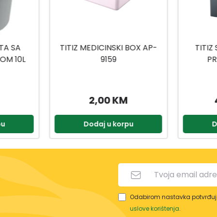
 BOX AP-
TITIZ SET ZA KUPATILO
TITIZ
PRIWEX TP-557
H
49,90 KM
2,90 KM
pu
Dodaj u korpu
D
Odabirom nastavka potvrđuje
uslove korištenja
.