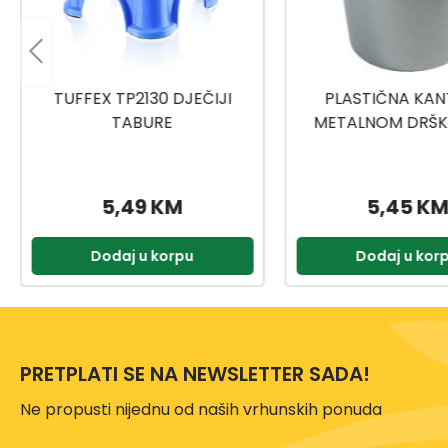
PLASTIČNA KANTA SA
TITIZ MEDICINSKI
METALNOM DRŠKOM 10L
9159
5,45 KM
2,00 KM
Dodaj u korpu
Dodaj u kor
PRETPLATI SE NA NEWSLETTER SADA!
Ne propusti nijednu od naših vrhunskih ponuda