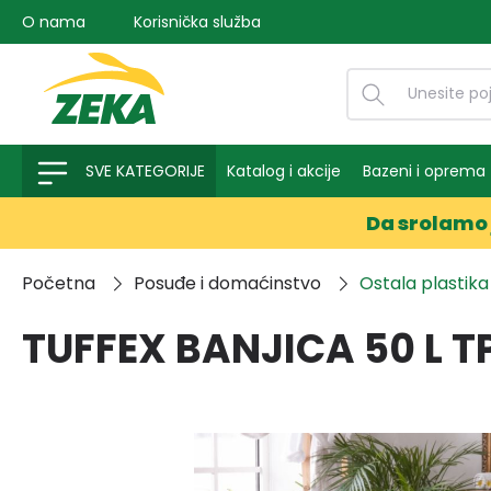
O nama
Korisnička služba
na pretragu
Preskoči na glavnu navigaciju
SVE KATEGORIJE
Katalog i akcije
Bazeni i oprema
Da srolamo 
Početna
Posuđe i domaćinstvo
Ostala plastika
TUFFEX BANJICA 50 L T