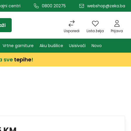
ajni centri
0800 20275
webshop@zeka.ba
aži
Usporedi
Lista želja
Prijava
Vrtne garniture
Aku bušilice
Usisivači
Novo
a sve
tepihe
!
5 KM