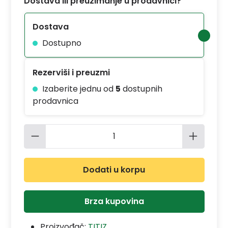
Dostava ili preuzimanje u prodavnici?
Dostava
Dostupno
Rezerviši i preuzmi
Izaberite jednu od
5
dostupnih
prodavnica
Količina proizvoda: Unesite željenu 
Dodati u korpu
Brza kupovina
Proizvođač:
TITIZ