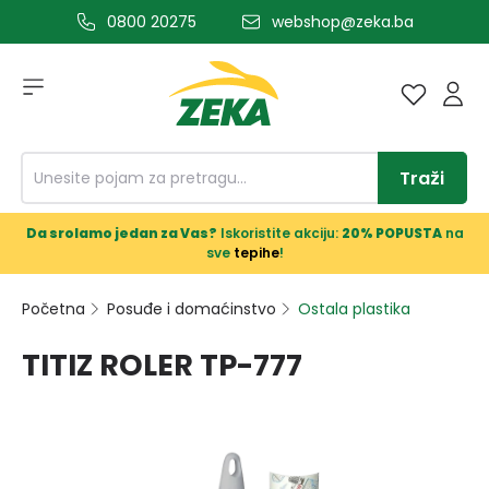
0800 20275
webshop@zeka.ba
a glavni sadržaj
Traži
Da srolamo jedan za Vas?
Iskoristite akciju:
20% POPUSTA
na
sve
tepihe
!
Početna
Posuđe i domaćinstvo
Ostala plastika
TITIZ ROLER TP-777