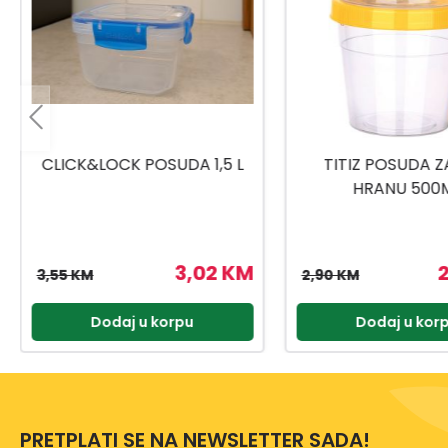
TITIZ POSUDA ZA BEBI
TITIZ POSUDA
HRANU 500ML
POKLOPCE
2,47 KM
2,90 KM
7,99 KM
Dodaj u korpu
Dodaj u kor
PRETPLATI SE NA NEWSLETTER SADA!