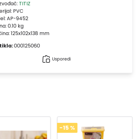
izvođač:
TITIZ
rijal:
PVC
el:
AP-9452
na: 0.10 kg
čina: 125x102x138 mm
tikla:
000125060
Usporedi
-15
%