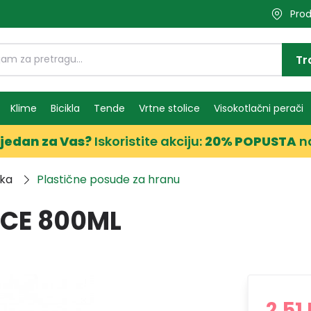
Prod
Tr
Klime
Bicikla
Tende
Vrtne stolice
Visokotlačni perači
jedan za Vas?
Iskoristite akciju:
20% POPUSTA
n
ika
Plastične posude za hranu
ICE 800ML
2,51