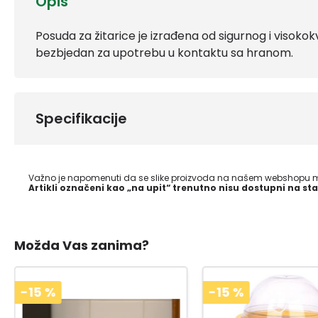
Opis
Posuda za žitarice je izrađena od sigurnog i visokokv
bezbjedan za upotrebu u kontaktu sa hranom.
Specifikacije
Važno je napomenuti da se slike proizvoda na našem webshopu mo
Artikli označeni kao „na upit“ trenutno nisu dostupni na sta
Možda Vas zanima?
-15
%
-15
%