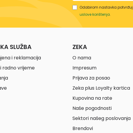
Odabirom nastavka potvrđuje
uslove korištenja
.
ČKA SLUŽBA
ZEKA
jena i reklamacija
O nama
i radno vrijeme
Impresum
anja
Prijava za posao
ave
Zeka plus Loyalty kartica
Kupovina na rate
Naše pogodnosti
Sektori našeg poslovanja
Brendovi