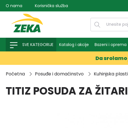
O nama
Korisnička služba
na pretragu
Preskoči na glavnu navigaciju
SVE KATEGORIJE
Katalog i akcije
Bazeni i oprema
Da srolamo 
Početna
Posuđe i domaćinstvo
Kuhinjska plast
TITIZ POSUDA ZA ŽITAR