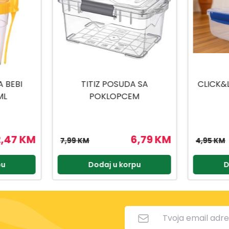
 SA
CLICK&LOCK POSUDA 2,3 L
VIP AHM
M
U
6,79 KM
4,21 KM
4,95 KM
2,90 KM
pu
Dodaj u korpu
D