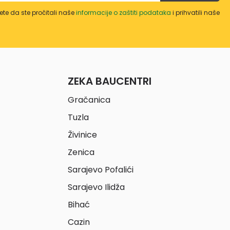
te da ste pročitali naše
informacije o zaštiti podataka
i prihvatili naše
ZEKA BAUCENTRI
Gračanica
Tuzla
Živinice
Zenica
Sarajevo Pofalići
Sarajevo Ilidža
Bihać
Cazin