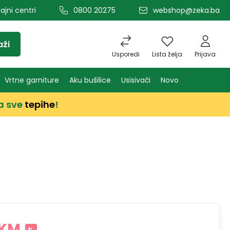
ajni centri
0800 20275
webshop@zeka.ba
aži
Usporedi
Lista želja
Prijava
Vrtne garniture
Aku bušilice
Usisivači
Novo
a sve
tepihe
!
 KM
%