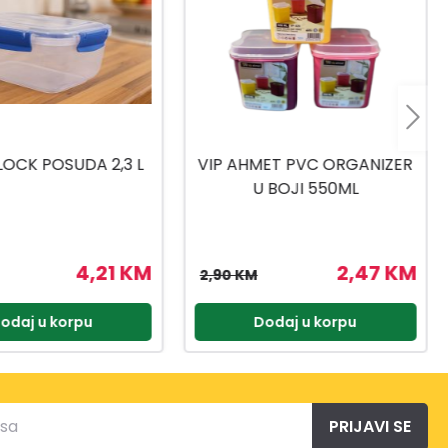
ET PVC ORGANIZER
POSUDA ZA HRANU DJEČIJA
 BOJI 550ML
21X14 CM
2,47 KM
5,94 KM
6,99 KM
odaj u korpu
Dodaj u korpu
PRIJAVI SE