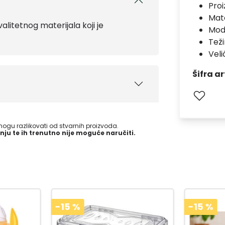
Pro
Mate
alitetnog materijala koji je
Mod
Teži
Veli
Šifra ar
gu razlikovati od stvarnih proizvoda.
nju te ih trenutno nije moguće naručiti.
-15
%
-15
%