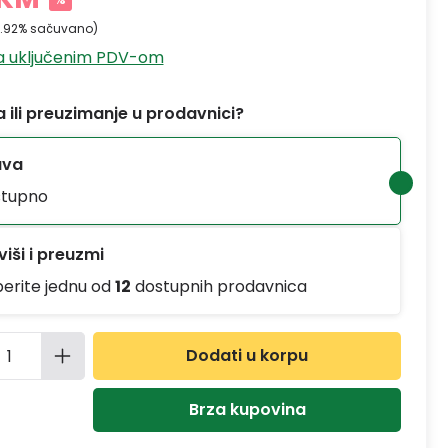
4.92% sačuvano)
sa uključenim PDV-om
 ili preuzimanje u prodavnici?
ava
tupno
iši i preuzmi
berite jednu od
12
dostupnih prodavnica
ina proizvoda: Unesite željenu količinu
Dodati u korpu
Brza kupovina