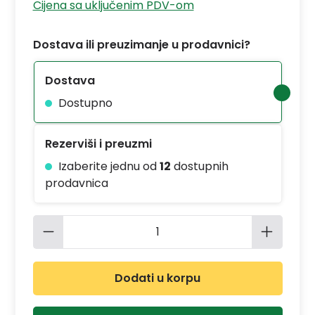
Cijena sa uključenim PDV-om
Dostava ili preuzimanje u prodavnici?
Dostava
Dostupno
Rezerviši i preuzmi
Izaberite jednu od
12
dostupnih
prodavnica
Količina proizvoda: Unesite željenu 
Dodati u korpu