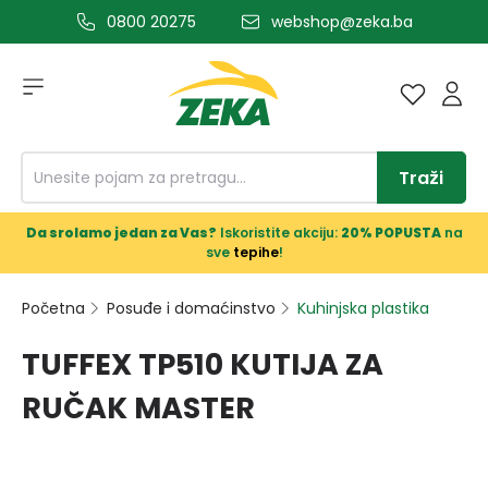
0800 20275
webshop@zeka.ba
a glavni sadržaj
Traži
Da srolamo jedan za Vas?
Iskoristite akciju:
20% POPUSTA
na
sve
tepihe
!
Početna
Posuđe i domaćinstvo
Kuhinjska plastika
TUFFEX TP510 KUTIJA ZA
RUČAK MASTER