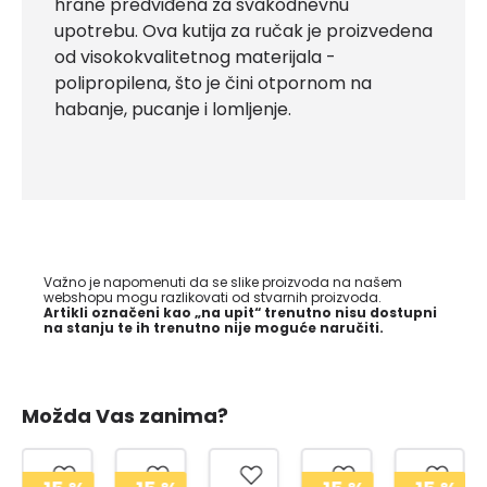
hrane predviđena za svakodnevnu
upotrebu. Ova kutija za ručak je proizvedena
od visokokvalitetnog materijala -
polipropilena, što je čini otpornom na
habanje, pucanje i lomljenje.
Važno je napomenuti da se slike proizvoda na našem
webshopu mogu razlikovati od stvarnih proizvoda.
Artikli označeni kao „na upit“ trenutno nisu dostupni
na stanju te ih trenutno nije moguće naručiti.
Možda Vas zanima?