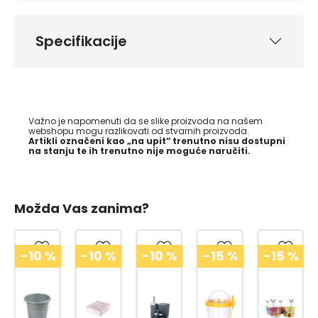
Specifikacije
Važno je napomenuti da se slike proizvoda na našem
webshopu mogu razlikovati od stvarnih proizvoda.
Artikli označeni kao „na upit“ trenutno nisu dostupni
na stanju te ih trenutno nije moguće naručiti.
Možda Vas zanima?
-10
%
-10
%
-10
%
-15
%
-15
%