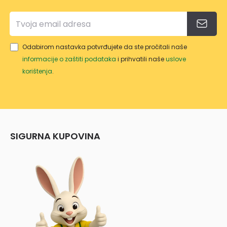
Odabirom nastavka potvrđujete da ste pročitali naše
informacije o zaštiti podataka
i prihvatili naše
uslove
korištenja
.
SIGURNA KUPOVINA