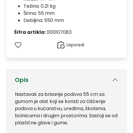
Težina: 0.21 kg
Širina: 55 mm
Debljina: 550 mm
Šifra artikla:
000107083
Usporedi
Opis
Nastavak za brisanje podova 55 cm sa
gumom je alat koji se koristi za čišćenje
podova u kućanstvu, uredima, školama,
bolnicama i drugim prostorima. Sastoji se od
plastične glave i gume.