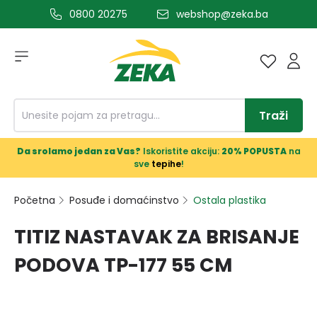
0800 20275
webshop@zeka.ba
a glavni sadržaj
Traži
Da srolamo jedan za Vas?
Iskoristite akciju:
20% POPUSTA
na
sve
tepihe
!
Početna
Posuđe i domaćinstvo
Ostala plastika
TITIZ NASTAVAK ZA BRISANJE
PODOVA TP-177 55 CM