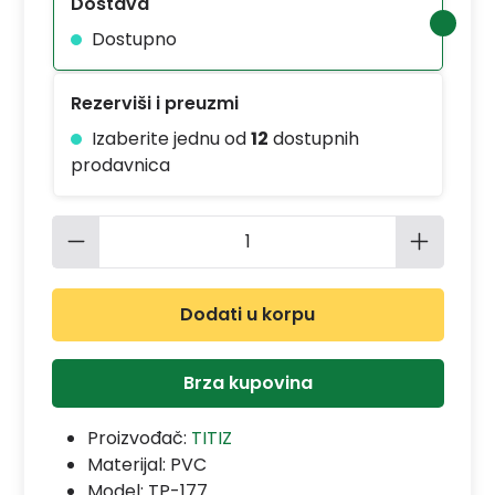
Dostava
Dostupno
Rezerviši i preuzmi
Izaberite jednu od
12
dostupnih
prodavnica
Količina proizvoda: Unesite željenu 
Dodati u korpu
Brza kupovina
Proizvođač:
TITIZ
Materijal:
PVC
Model:
TP-177