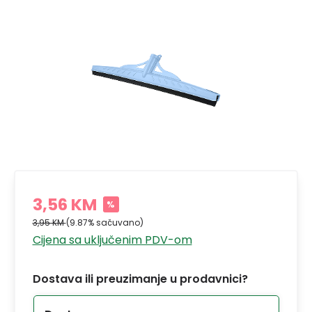
3,56 KM
%
3,95 KM
(9.87% sačuvano)
Cijena sa uključenim PDV-om
Dostava ili preuzimanje u prodavnici?