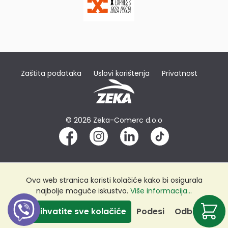
Zaštita podataka
Uslovi korištenja
Privatnost
© 2026 Zeka-Comerc d.o.o
Ova web stranica koristi kolačiće kako bi osigurala
najbolje moguće iskustvo.
Više informacija...
Prihvatite sve kolačiće
Podesi
Odbij