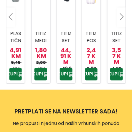
PLAS
TITIZ
TITIZ
TITIZ
TITIZ
TIČN
MEDI
SET
POS
SET
A
CINS
ZA
UDA
ZA
4,91
1,80
44,
2,4
3,5
KANT
KI
KUPA
ZA
SLAD
KM
KM
91 K
7 K
7 K
M
M
M
A SA
BOX
TILO
BEBI
OLED
5,45
2,00
MET
AP-
PRIW
49,9
HRA
2,90
4,20
AP-
KM
KM
KUPI
KUPI
KUPI
KUPI
KUPI
0 KM
KM
KM
ALNO
9159
EX
NU
9425
M
TP-
500
DRŠK
557
ML
OM
10L
PRETPLATI SE NA NEWSLETTER SADA!
Ne propusti nijednu od naših vrhunskih ponuda