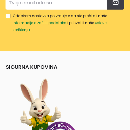
Odabirom nastavka potvrđujete da ste pročitali naše
informacije o zaštiti podataka
i prihvatili naše
uslove
korištenja
.
SIGURNA KUPOVINA