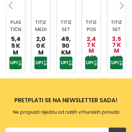
PLAS
TITIZ
TITIZ
TITIZ
TITIZ
TIČN
MEDI
SET
POS
SET
A
CINS
ZA
UDA
ZA
5,4
2,0
49,
2,4
3,5
KANT
KI
KUPA
ZA
SLAD
7 K
7 K
5 K
0 K
90
M
M
A SA
BOX
TILO
BEBI
OLED
M
M
KM
MET
AP-
PRIW
HRA
2,90
4,20
AP-
KUPI
KUPI
KUPI
KUPI
KUPI
KM
KM
ALNO
9159
EX
NU
9425
M
TP-
500
DRŠK
557
ML
OM
10L
PRETPLATI SE NA NEWSLETTER SADA!
Ne propusti nijednu od naših vrhunskih ponuda