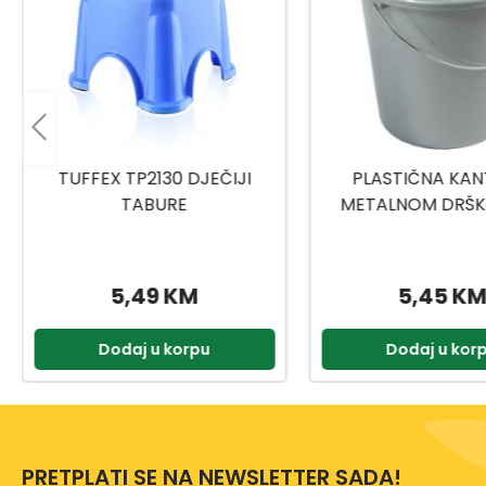
PLASTIČNA KANTA SA
TITIZ MEDICINSKI
METALNOM DRŠKOM 10L
9159
5,45 KM
2,00 KM
Dodaj u korpu
Dodaj u kor
PRETPLATI SE NA NEWSLETTER SADA!