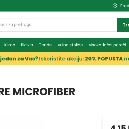
Prod
Tr
Klime
Bicikla
Tende
Vrtne stolice
Visokotlačni perači
jedan za Vas?
Iskoristite akciju:
20% POPUSTA
n
RE MICROFIBER
4,15