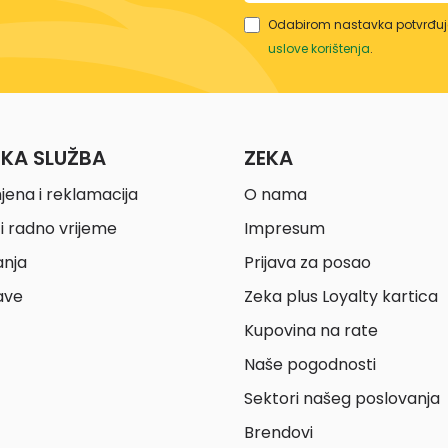
Odabirom nastavka potvrđuje
uslove korištenja
.
ČKA SLUŽBA
ZEKA
jena i reklamacija
O nama
i radno vrijeme
Impresum
anja
Prijava za posao
ave
Zeka plus Loyalty kartica
Kupovina na rate
Naše pogodnosti
Sektori našeg poslovanja
Brendovi