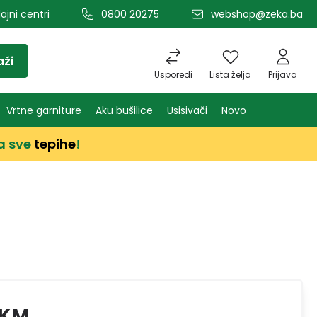
ajni centri
0800 20275
webshop@zeka.ba
aži
Usporedi
Lista želja
Prijava
Vrtne garniture
Aku bušilice
Usisivači
Novo
a sve
tepihe
!
 KM