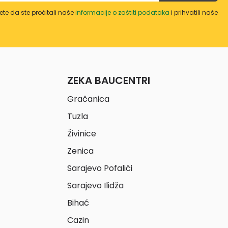
te da ste pročitali naše
informacije o zaštiti podataka
i prihvatili naše
ZEKA BAUCENTRI
Gračanica
Tuzla
Živinice
Zenica
Sarajevo Pofalići
Sarajevo Ilidža
Bihać
Cazin