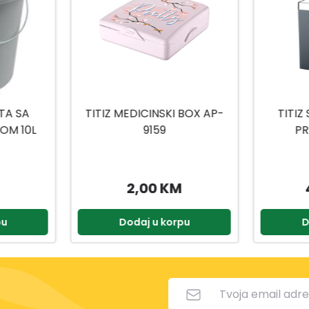
 BOX AP-
TITIZ SET ZA KUPATILO
TITIZ
PRIWEX TP-557
H
49,90 KM
2,90 KM
pu
Dodaj u korpu
D