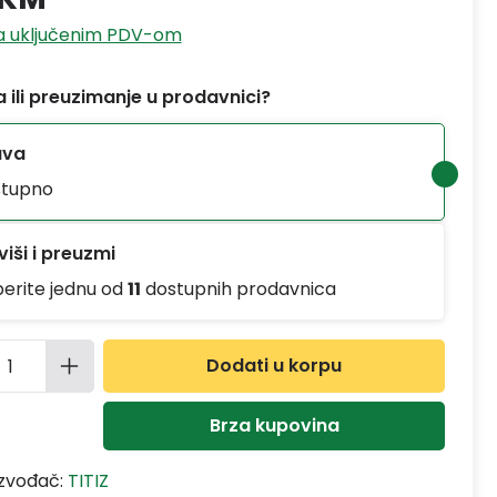
sa uključenim PDV-om
 ili preuzimanje u prodavnici?
ava
tupno
iši i preuzmi
berite jednu od
11
dostupnih prodavnica
ina proizvoda: Unesite željenu količinu
Dodati u korpu
Brza kupovina
izvođač:
TITIZ