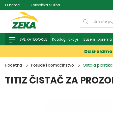
O nama
Korisnička služba
na pretragu
Preskoči na glavnu navigaciju
SVE KATEGORIJE
Katalog i akcije
Bazeni i oprema
Da srolamo 
Početna
Posuđe i domaćinstvo
Ostala plastika
TITIZ ČISTAČ ZA PROZO