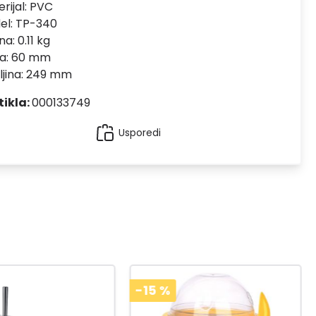
rijal:
PVC
el:
TP-340
na: 0.11 kg
na: 60 mm
ljina: 249 mm
tikla:
000133749
Usporedi
-15
%