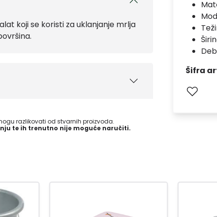
Mate
Mod
at koji se koristi za uklanjanje mrlja
Teži
površina.
Širi
Deb
Šifra ar
gu razlikovati od stvarnih proizvoda.
nju te ih trenutno nije moguće naručiti.
-15
%