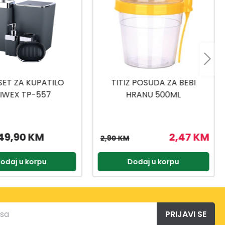
 POSUDA ZA BEBI
TITIZ SET ZA SLADOLED AP-
RANU 500ML
9425
2,47 KM
3,57 KM
4,20 KM
odaj u korpu
Dodaj u korpu
PRIJAVI SE