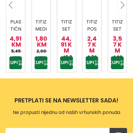
PLAS
TITIZ
TITIZ
TITIZ
TITIZ
TIČN
MEDI
SET
POS
SET
A
CINS
ZA
UDA
ZA
4,91
1,80
44,
2,4
3,5
KANT
KI
KUPA
ZA
SLAD
KM
KM
91 K
7 K
7 K
M
M
M
A SA
BOX
TILO
BEBI
OLED
5,45
2,00
MET
AP-
PRIW
49,9
HRA
2,90
4,20
AP-
KM
KM
KUPI
KUPI
KUPI
KUPI
KUPI
0 KM
KM
KM
ALNO
9159
EX
NU
9425
M
TP-
500
DRŠK
557
ML
OM
10L
PRETPLATI SE NA NEWSLETTER SADA!
Ne propusti nijednu od naših vrhunskih ponuda