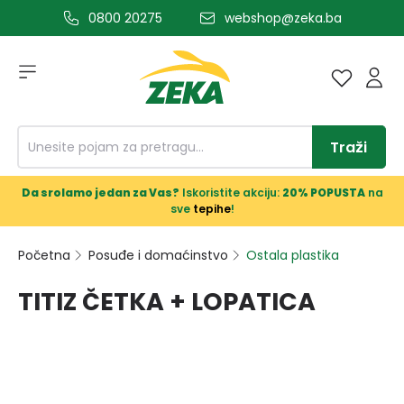
0800 20275
webshop@zeka.ba
a glavni sadržaj
Traži
Da srolamo jedan za Vas?
Iskoristite akciju:
20% POPUSTA
na
sve
tepihe
!
Početna
Posuđe i domaćinstvo
Ostala plastika
TITIZ ČETKA + LOPATICA