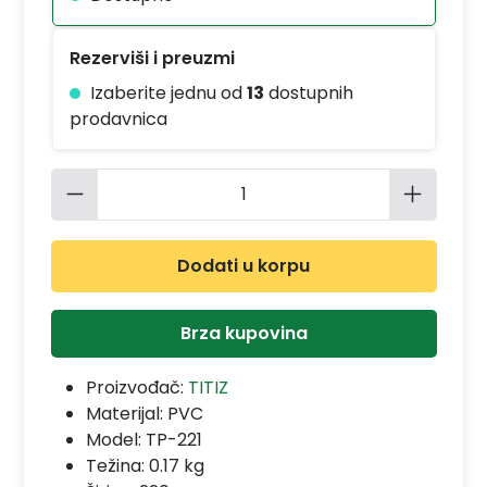
Rezerviši i preuzmi
Izaberite jednu od
13
dostupnih
prodavnica
Količina proizvoda: Unesite željenu 
Dodati u korpu
Brza kupovina
Proizvođač:
TITIZ
Materijal:
PVC
Model:
TP-221
Težina: 0.17 kg