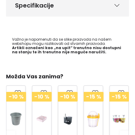
Specifikacije
Važno je napomenuti da se slike proizvoda na našem
webshopu mogu razlikovati od stvarnih proizvoda.
Artikli označeni kao „na upit“ trenutno nisu dostupni
na stanju te ih trenutno nije moguće naručiti.
Možda Vas zanima?
-10
%
-10
%
-10
%
-15
%
-15
%