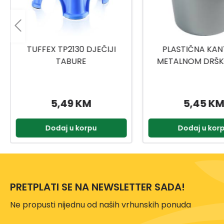
PLASTIČNA KANTA SA
TITIZ MEDICINSKI
METALNOM DRŠKOM 10L
9159
5,45 KM
2,00 KM
Dodaj u korpu
Dodaj u kor
PRETPLATI SE NA NEWSLETTER SADA!
Ne propusti nijednu od naših vrhunskih ponuda