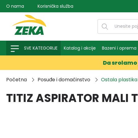
O nama
Korisnička služba
na pretragu
Preskoči na glavnu navigaciju
SVE KATEGORIJE
Katalog i akcije
Bazeni i oprema
Da srolamo 
Početna
Posuđe i domaćinstvo
Ostala plastika
TITIZ ASPIRATOR MALI 