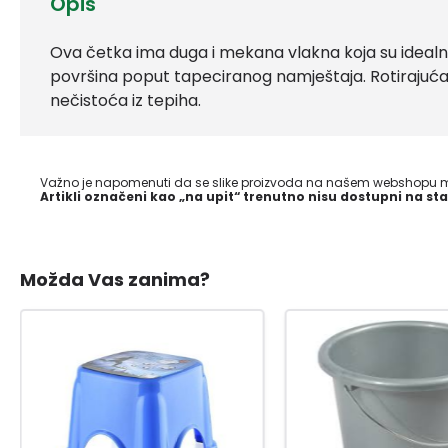
Opis
Ova četka ima duga i mekana vlakna koja su idealna 
površina poput tapeciranog namještaja. Rotirajuć
nečistoća iz tepiha.
Važno je napomenuti da se slike proizvoda na našem webshopu mo
Artikli označeni kao „na upit“ trenutno nisu dostupni na sta
Možda Vas zanima?