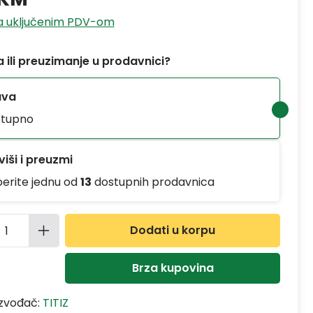
sa uključenim PDV-om
 ili preuzimanje u prodavnici?
ava
tupno
iši i preuzmi
berite jednu od
13
dostupnih prodavnica
ina proizvoda: Unesite željenu količinu
Dodati u korpu
Brza kupovina
izvođač:
TITIZ