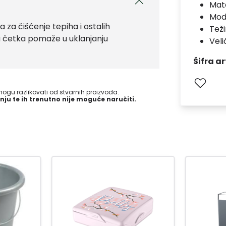
Mate
Mod
za čišćenje tepiha i ostalih
Teži
a četka pomaže u uklanjanju
Veli
Šifra ar
gu razlikovati od stvarnih proizvoda.
nju te ih trenutno nije moguće naručiti.
-15
%