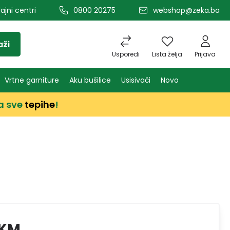
ajni centri
0800 20275
webshop@zeka.ba
aži
Usporedi
Lista želja
Prijava
Vrtne garniture
Aku bušilice
Usisivači
Novo
a sve
tepihe
!
 KM