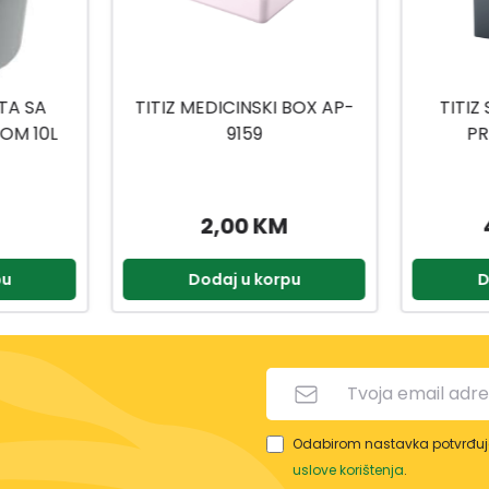
 BOX AP-
TITIZ SET ZA KUPATILO
TITIZ
PRIWEX TP-557
H
49,90 KM
2,90 KM
pu
Dodaj u korpu
D
Odabirom nastavka potvrđuje
uslove korištenja
.