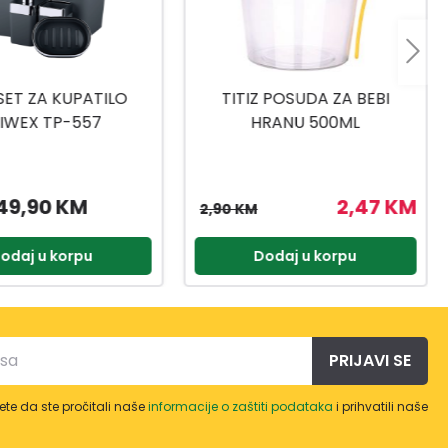
 POSUDA ZA BEBI
TITIZ SET ZA SLADOLED AP-
RANU 500ML
9425
2,47 KM
3,57 KM
4,20 KM
odaj u korpu
Dodaj u korpu
PRIJAVI SE
te da ste pročitali naše
informacije o zaštiti podataka
i prihvatili naše