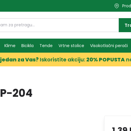
Prod
Tr
Klime
Bicikla
Tende
Vrtne stolice
Visokotlačni perači
jedan za Vas?
Iskoristite akciju:
20% POPUSTA
n
TP-204
1,39