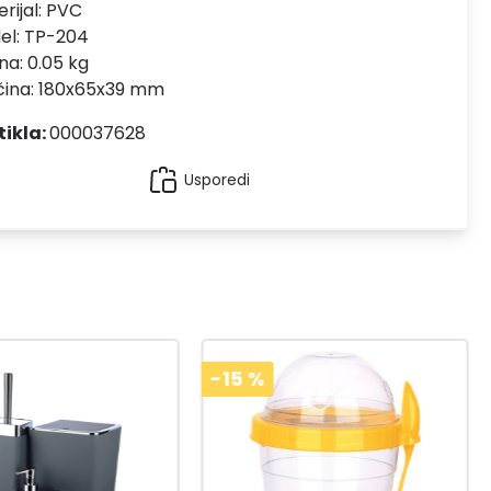
rijal:
PVC
el:
TP-204
na: 0.05 kg
čina: 180x65x39 mm
tikla:
000037628
Usporedi
-15
%