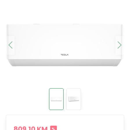
809,10 KM
%