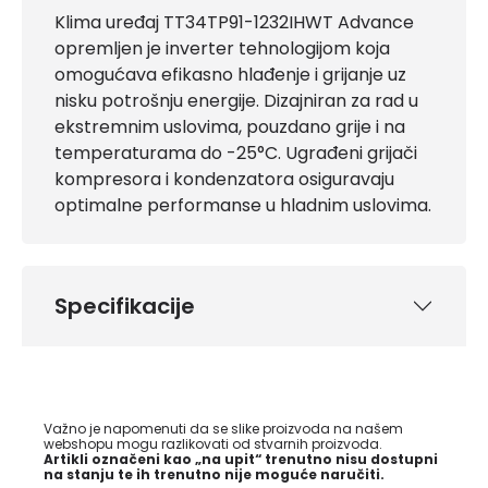
Klima uređaj TT34TP91-1232IHWT Advance
opremljen je inverter tehnologijom koja
omogućava efikasno hlađenje i grijanje uz
nisku potrošnju energije. Dizajniran za rad u
ekstremnim uslovima, pouzdano grije i na
temperaturama do -25°C. Ugrađeni grijači
kompresora i kondenzatora osiguravaju
optimalne performanse u hladnim uslovima.
Specifikacije
Važno je napomenuti da se slike proizvoda na našem
webshopu mogu razlikovati od stvarnih proizvoda.
Artikli označeni kao „na upit“ trenutno nisu dostupni
na stanju te ih trenutno nije moguće naručiti.