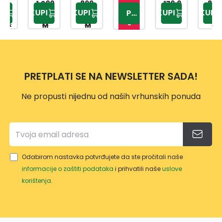
1.099
899,
I
21
ATH
179,9
INVE
859,
o
KUPI
KUPI
KUPI
KUPI
PROVJERITE
,00 K
95 K
5 KM
00 K
st
INVE
SILVE
7130
RTER
u
M
M
M
RTER
R
BT
WIFI
p
-15
SOFT
A++
n
BREE
o
ZE
PRETPLATI SE NA NEWSLETTER SADA!
WIFI
INVE
Ne propusti nijednu od naših vrhunskih ponuda
RTER
Odabirom nastavka potvrđujete da ste pročitali naše
informacije o zaštiti podataka
i prihvatili naše
uslove
korištenja
.