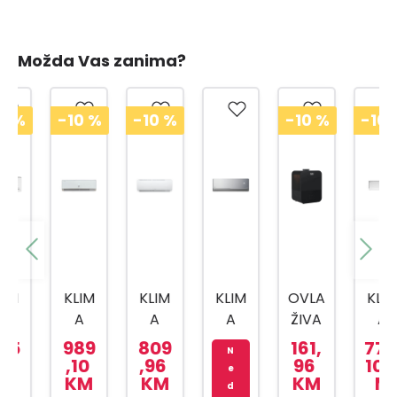
Možda Vas zanima?
-10
%
-10
%
-10
%
-10
%
KLIM
KLIM
KLIM
OVLA
KLIM
A
A
A
ŽIVA
A
1800
URE
BEVP
Č
1200
989
809
161,
773,
N
0BTU
ĐAJ
MS
ZRAK
0
,10
,96
96
10 K
e
KM
KM
KM
M
W12T
120/1
A
BTU
d