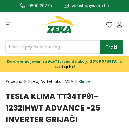
0800 20275
webshop@zeka.ba
a glavni sadržaj
Traži
Da srolamo jedan za Vas?
Iskoristite akciju:
20% POPUSTA
na
sve
tepihe
!
Početna
Bijela, AV tehnika i MKA
Klime
TESLA KLIMA TT34TP91-
1232IHWT ADVANCE -25
INVERTER GRIJAČI