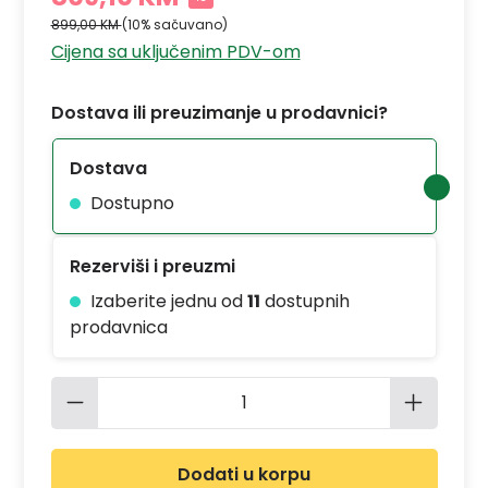
899,00 KM
(10% sačuvano)
Cijena sa uključenim PDV-om
Dostava ili preuzimanje u prodavnici?
Dostava
Dostupno
Rezerviši i preuzmi
Izaberite jednu od
11
dostupnih
prodavnica
Količina proizvoda: Unesite željenu 
Dodati u korpu