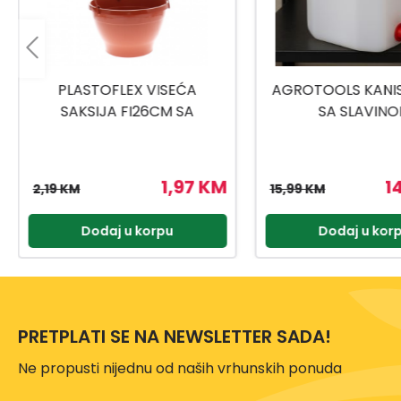
AGROTOOLS KANISTER 25L
PLASTOFLEX SA
SA SLAVINOM
280X280X580
14,39 KM
2
15,99 KM
29,99 KM
Dodaj u korpu
Dodaj u kor
PRETPLATI SE NA NEWSLETTER SADA!
Ne propusti nijednu od naših vrhunskih ponuda