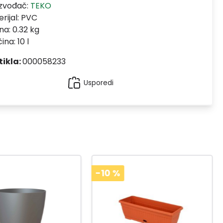
izvođač:
TEKO
rijal:
PVC
na: 0.32 kg
ina: 10 l
tikla:
000058233
Usporedi
-10
%