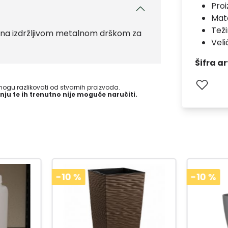
Pro
Mate
Teži
jena izdržljivom metalnom drškom za
Velič
Šifra ar
gu razlikovati od stvarnih proizvoda.
nju te ih trenutno nije moguće naručiti.
-10
%
-10
%