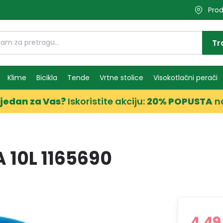
Prod
Tr
Klime
Bicikla
Tende
Vrtne stolice
Visokotlačni perači
jedan za Vas?
Iskoristite akciju:
20% POPUSTA
n
 10L 1165690
4,49