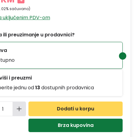
0.02% sačuvano)
sa uključenim PDV-om
 ili preuzimanje u prodavnici?
ava
tupno
iši i preuzmi
berite jednu od
13
dostupnih prodavnica
ina proizvoda: Unesite željenu količinu
Dodati u korpu
Brza kupovina