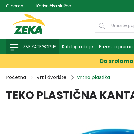
O nama
Korisnička služba
na pretragu
Preskoči na glavnu navigaciju
SVE KATEGORIJE
Katalog i akcije
Bazeni i oprema
Da srolamo 
Početna
Vrt i dvorište
Vrtna plastika
TEKO PLASTIČNA KANTA