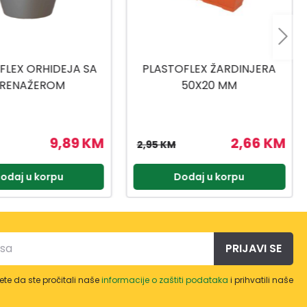
FLEX ŽARDINJERA
SAKSIJA SA PODMETAČEM
50X20 MM
MEDITERAN FI25 BIJELA
2,66 KM
3,14 KM
3,49 KM
odaj u korpu
Dodaj u korpu
PRIJAVI SE
te da ste pročitali naše
informacije o zaštiti podataka
i prihvatili naše