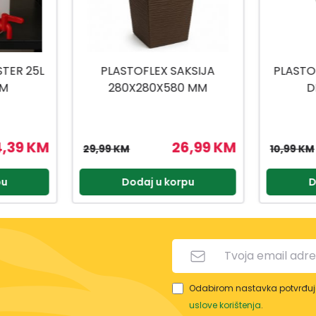
KSIJA
PLASTOFLEX ORHIDEJA SA
PLASTO
 MM
DRENAŽEROM
6,99 KM
9,89 KM
10,99 KM
2,95 KM
pu
Dodaj u korpu
D
Odabirom nastavka potvrđuje
uslove korištenja
.