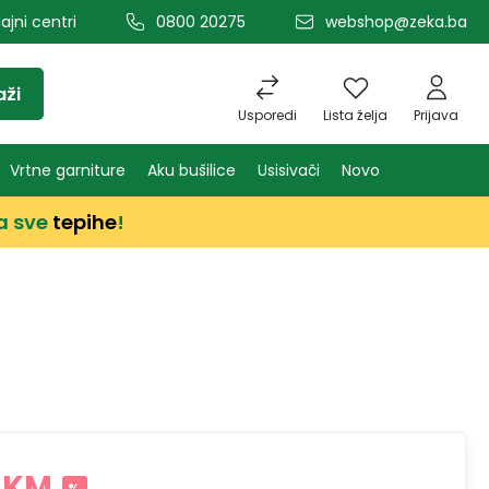
ajni centri
0800 20275
webshop@zeka.ba
aži
Usporedi
Lista želja
Prijava
Vrtne garniture
Aku bušilice
Usisivači
Novo
a sve
tepihe
!
 KM
%