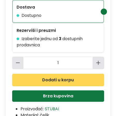
Dostava
Dostupno
Rezerviši i preuzmi
Izaberite jednu od
3
dostupnih
prodavnica
Količina proizvoda: Unesite željenu 
Dodati u korpu
Brza kupovina
Proizvođač:
STUBAI
Materijal:
čelik