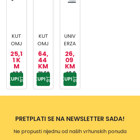
KUT
KUT
UNIV
OMJ
OMJ
ERZA
ER
ER
LNI
25,1
64,
26,
30-
MAT
UGL
1 K
44
09
M
KM
KM
180°
KRO
OMJ
27,9
MIRA
71,60
28,9
ER
KUPI
KUPI
KUPI
0 KM
KM
9 KM
NI
300
300
MM
MM
U
KOŽ
PRETPLATI SE NA NEWSLETTER SADA!
NOM
ETUI
Ne propusti nijednu od naših vrhunskih ponuda
U