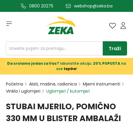
0800 20275
webshop@zeka.ba
a glavni sadržaj
Traži
Da srolamo jedan za Vas?
Iskoristite akciju:
20% POPUSTA
na
sve
tepihe
!
Početna
Alati, mašine, radionica
Mjerni instrumenti
Vinkla i uglomjeri
Uglomjeri / kutomjeri
STUBAI MJERILO, POMIČNO
330 MM U BLISTER AMBALAŽI