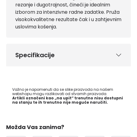
rezanje i dugotrajnost, čineći je idealnim
izborom za intenzivne radne zadatke. Pruža
visokokvalitetne rezultate čak i u zahtjevnim
uslovima košenja.
Specifikacije
Važno je napomenuti da se slike proizvoda na našem
webshopu mogu razlikovati od stvarnih proizvoda.
Artikli označeni kao „na upit“ trenutno nisu dostupni
na stanju te ih trenutno nije moguće naručiti.
Možda Vas zanima?