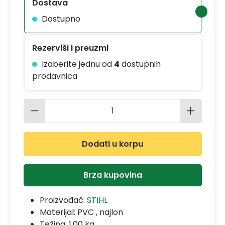
Dostava
Dostupno
Rezerviši i preuzmi
Izaberite jednu od
4
dostupnih
prodavnica
Količina proizvoda: Unesite željenu 
Dodati u korpu
Brza kupovina
Proizvođač:
STIHL
Materijal:
PVC , najlon
Težina: 1.00 kg