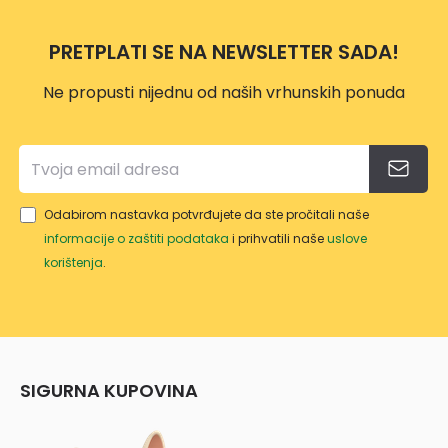
M
PER
M
3MM
TWIS
2MM
PRETPLATI SE NA NEWSLETTER SADA!
X15M
T
X15M
Ne propusti nijednu od naših vrhunskih ponuda
Odabirom nastavka potvrđujete da ste pročitali naše
informacije o zaštiti podataka
i prihvatili naše
uslove
korištenja
.
SIGURNA KUPOVINA