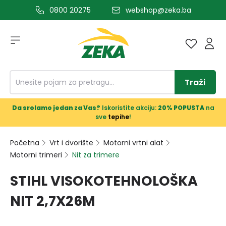
0800 20275
webshop@zeka.ba
a glavni sadržaj
Traži
Da srolamo jedan za Vas?
Iskoristite akciju:
20% POPUSTA
na
sve
tepihe
!
Početna
Vrt i dvorište
Motorni vrtni alat
Motorni trimeri
Nit za trimere
STIHL VISOKOTEHNOLOŠKA
NIT 2,7X26M