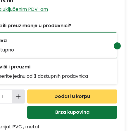
sa uključenim PDV-om
 ili preuzimanje u prodavnici?
ava
tupno
iši i preuzmi
berite jednu od
3
dostupnih prodavnica
ina proizvoda: Unesite željenu količinu
Dodati u korpu
Brza kupovina
rijal:
PVC , metal