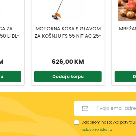
 GLAVOM
MREŽASTA VREĆA 80X50
POVODA
IT AC 25-
CM
KM
0,40 KM
pu
Dodaj u korpu
D
Odabirom nastavka potvrđuje
uslove korištenja
.