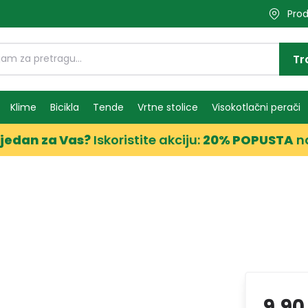
Prod
Tr
Klime
Bicikla
Tende
Vrtne stolice
Visokotlačni perači
jedan za Vas?
Iskoristite akciju:
20% POPUSTA
n
9,90