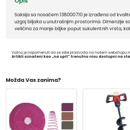
Opis
Saksija sa nosačem 138000710 je izrađena od kvalite
uzgoj biljaka u unutrašnjim prostorima. Dimenzije sak
veličina za manje biljke poput sukulentnih vrsta, kakt
Važno je napomenuti da se slike proizvoda na našem webshopu mo
Artikli označeni kao „na upit“ trenutno nisu dostupni na sta
Možda Vas zanima?