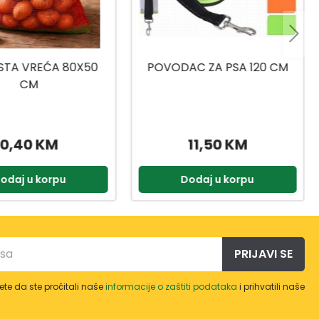
C ZA PSA 120 CM
STOLICA RATAN CT039
11,50 KM
15,92 KM
19,90 KM
odaj u korpu
Dodaj u korpu
PRIJAVI SE
te da ste pročitali naše
informacije o zaštiti podataka
i prihvatili naše