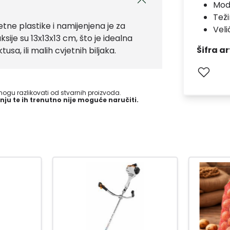
Mod
Teži
tne plastike i namijenjena je za
Veli
sije su 13x13x13 cm, što je idealna
Šifra ar
usa, ili malih cvjetnih biljaka.
gu razlikovati od stvarnih proizvoda.
nju te ih trenutno nije moguće naručiti.