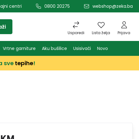
ajni centri
0800 20275
webshop@zeka.ba
aži
Usporedi
Lista želja
Prijava
Vrtne garniture
Aku bušilice
Usisivači
Novo
a sve
tepihe
!
 KM