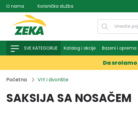
O nama
Korisnička služba
na pretragu
Preskoči na glavnu navigaciju
SVE KATEGORIJE
Katalog i akcije
Bazeni i oprema
Da srolamo 
Početna
Vrt i dvorište
SAKSIJA SA NOSAČEM