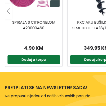
PXC AKU BUŠILICA ZA
MOTORNA KOSA S
ZEMLJU GE-EA 18/150 LI BL-
ZA KOŠNJU FS 55 N
SOLO
2
349,95 KM
626,00 
Dodaj u korpu
Dodaj u kor
PRETPLATI SE NA NEWSLETTER SADA!
Ne propusti nijednu od naših vrhunskih ponuda