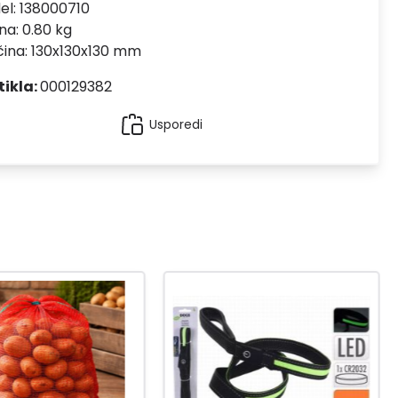
el:
138000710
na: 0.80 kg
čina: 130x130x130 mm
tikla:
000129382
Usporedi
-20
%