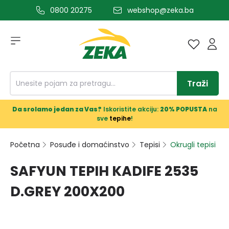
0800 20275
webshop@zeka.ba
a glavni sadržaj
Traži
Da srolamo jedan za Vas?
Iskoristite akciju:
20% POPUSTA
na
sve
tepihe
!
Početna
Posuđe i domaćinstvo
Tepisi
Okrugli tepisi
SAFYUN TEPIH KADIFE 2535
D.GREY 200X200