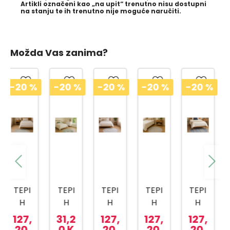
Artikli označeni kao „na upit“ trenutno nisu dostupni
na stanju te ih trenutno nije moguće naručiti.
Možda Vas zanima?
-20
%
-20
%
-20
%
-20
%
-20
%
TEPI
TEPI
TEPI
TEPI
TEPI
H
H
H
H
H
KADI
KADI
KADI
KADI
KADI
31,2
127,
127,
127,
31,2
FE
FE
FE
FE
FE
0 K
20
20
20
0 K