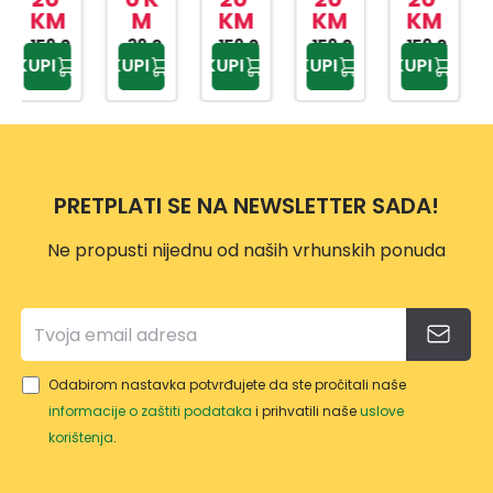
M
KM
KM
KM
M
1046
1086
1086
KD10
KD10
GREE
39,0
D.GR
159,0
VIZIO
159,0
159,0
8
39,0
8
KUPI
KUPI
KUPI
KUPI
KUPI
0 KM
0 KM
0 KM
0 KM
0 KM
N
EY
N
NAVY
GOL
100X1
200X
200X
200X
D
00
200
200
200
100X1
00
PRETPLATI SE NA NEWSLETTER SADA!
Ne propusti nijednu od naših vrhunskih ponuda
Odabirom nastavka potvrđujete da ste pročitali naše
informacije o zaštiti podataka
i prihvatili naše
uslove
korištenja
.