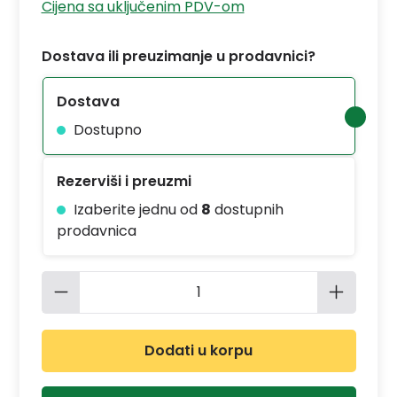
Cijena sa uključenim PDV-om
Dostava ili preuzimanje u prodavnici?
Dostava
Dostupno
Rezerviši i preuzmi
Izaberite jednu od
8
dostupnih
prodavnica
Količina proizvoda: Unesite željenu 
Dodati u korpu