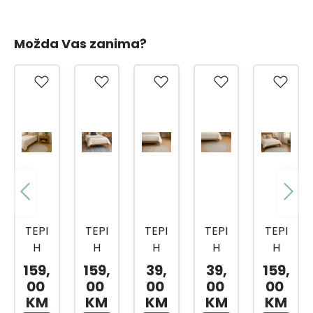
Možda Vas zanima?
TEPI
TEPI
TEPI
TEPI
TEPI
H
H
H
H
H
KADI
KADI
KADI
KADI
KADI
159,
159,
39,
39,
159,
FE
FE
FE
FE
FE
00
00
00
00
00
1086
KD10
KD10
KD10
2514
KM
KM
KM
KM
KM