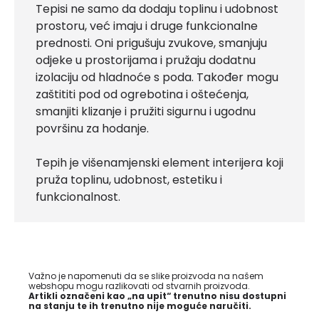
Tepisi ne samo da dodaju toplinu i udobnost
prostoru, već imaju i druge funkcionalne
prednosti. Oni prigušuju zvukove, smanjuju
odjeke u prostorijama i pružaju dodatnu
izolaciju od hladnoće s poda. Također mogu
zaštititi pod od ogrebotina i oštećenja,
smanjiti klizanje i pružiti sigurnu i ugodnu
površinu za hodanje.
Tepih je višenamjenski element interijera koji
pruža toplinu, udobnost, estetiku i
funkcionalnost.
Važno je napomenuti da se slike proizvoda na našem
webshopu mogu razlikovati od stvarnih proizvoda.
Artikli označeni kao „na upit“ trenutno nisu dostupni
na stanju te ih trenutno nije moguće naručiti.