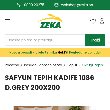
0800 20275
webshop@zeka.ba
a glavni sadržaj
Traži
Novo u ponudi – bijela tehnika
HALEY
! Pogledajte ponudu!
Početna
Posuđe i domaćinstvo
Tepisi
Okrugli tepisi
SAFYUN TEPIH KADIFE 1086
D.GREY 200X200