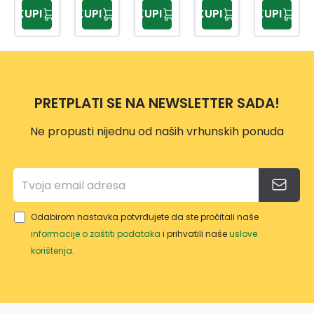
VIZIO
8
8
2
GOL
KUPI
KUPI
KUPI
KUPI
KUPI
N
NAVY
GOL
GOL
D
200X
200X
D
D
200X
200
200
100X1
100X1
200
00
00
PRETPLATI SE NA NEWSLETTER SADA!
Ne propusti nijednu od naših vrhunskih ponuda
Odabirom nastavka potvrđujete da ste pročitali naše
informacije o zaštiti podataka
i prihvatili naše
uslove
korištenja
.