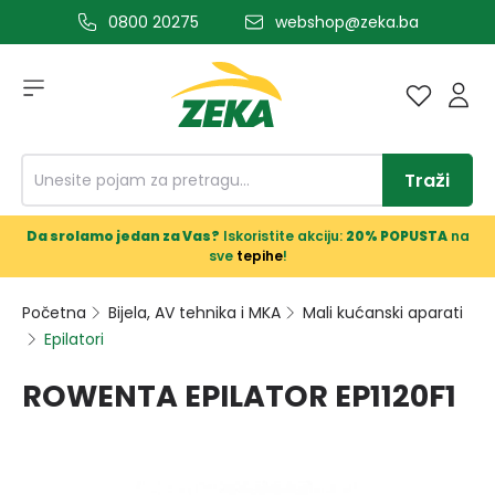
0800 20275
webshop@zeka.ba
a glavni sadržaj
Traži
Da srolamo jedan za Vas?
Iskoristite akciju:
20% POPUSTA
na
sve
tepihe
!
Početna
Bijela, AV tehnika i MKA
Mali kućanski aparati
Epilatori
ROWENTA EPILATOR EP1120F1