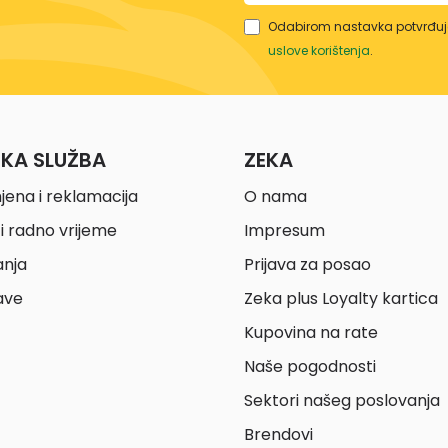
Odabirom nastavka potvrđuje
uslove korištenja
.
ČKA SLUŽBA
ZEKA
jena i reklamacija
O nama
i radno vrijeme
Impresum
anja
Prijava za posao
ave
Zeka plus Loyalty kartica
Kupovina na rate
Naše pogodnosti
Sektori našeg poslovanja
Brendovi