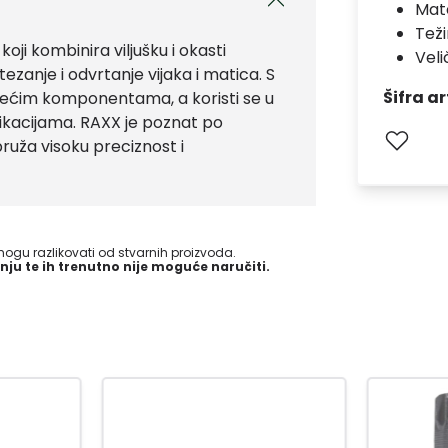
Mate
Teži
oji kombinira viljušku i okasti
Veli
zanje i odvrtanje vijaka i matica. S
Šifra ar
 većim komponentama, a koristi se u
likacijama. RAXX je poznat po
č pruža visoku preciznost i
gu razlikovati od stvarnih proizvoda.
nju te ih trenutno nije moguće naručiti.