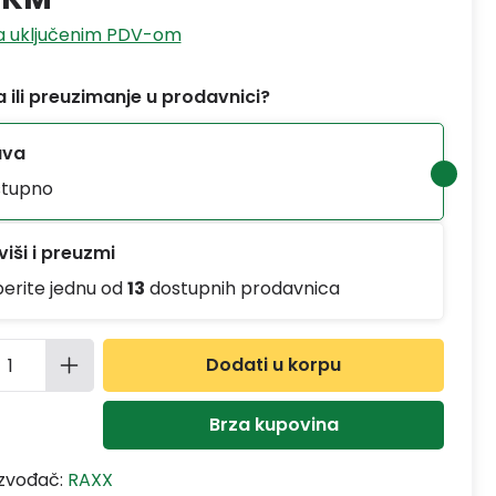
sa uključenim PDV-om
 ili preuzimanje u prodavnici?
ava
tupno
iši i preuzmi
berite jednu od
13
dostupnih prodavnica
ina proizvoda: Unesite željenu količinu
Dodati u korpu
Brza kupovina
izvođač:
RAXX