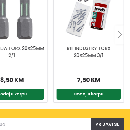
 INDUSTRY TORX
NASADNI KLJUČEVI
0X25MM 3/1
1/4,3/8,1/2 216-DJ.
7,50 KM
399,90 KM
odaj u korpu
Dodaj u korpu
PRIJAVI SE