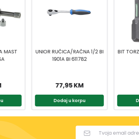
A 1/2 BI
BIT TORZIJA TORX 20X25MM
BIT
82
2/1
2
M
8,50 KM
pu
Dodaj u korpu
D