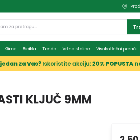
Prod
Tr
Klime
Bicikla
Tende
Vrtne stolice
Visokotlačni perači
jedan za Vas?
Iskoristite akciju:
20% POPUSTA
n
ASTI KLJUČ 9MM
2,50