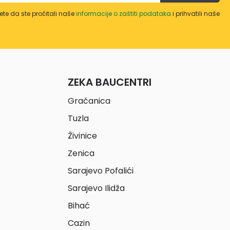
te da ste pročitali naše
informacije o zaštiti podataka
i prihvatili naše
ZEKA BAUCENTRI
Gračanica
Tuzla
Živinice
Zenica
Sarajevo Pofalići
Sarajevo Ilidža
Bihać
Cazin