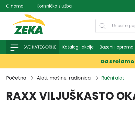
O nama
Korisnička služba
na pretragu
Preskoči na glavnu navigaciju
SVE KATEGORIJE
Katalog i akcije
Bazeni i oprema
Da srolamo 
Početna
Alati, mašine, radionica
Ručni alat
RAXX VILJUŠKASTO OK