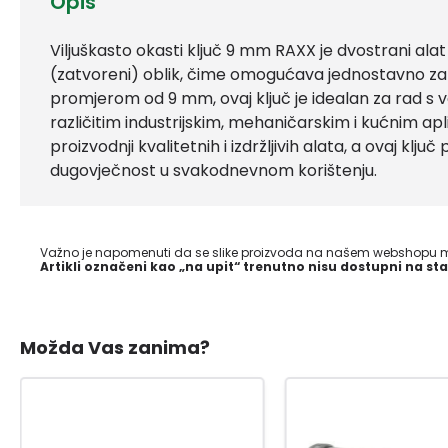
Opis
Viljuškasto okasti ključ 9 mm RAXX je dvostrani alat k
(zatvoreni) oblik, čime omogućava jednostavno zate
promjerom od 9 mm, ovaj ključ je idealan za rad s
različitim industrijskim, mehaničarskim i kućnim ap
proizvodnji kvalitetnih i izdržljivih alata, a ovaj klju
dugovječnost u svakodnevnom korištenju.
Važno je napomenuti da se slike proizvoda na našem webshopu mo
Artikli označeni kao „na upit“ trenutno nisu dostupni na sta
Možda Vas zanima?