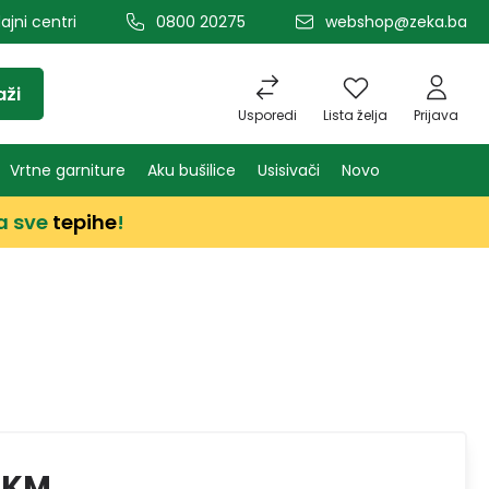
ajni centri
0800 20275
webshop@zeka.ba
aži
Usporedi
Lista želja
Prijava
Vrtne garniture
Aku bušilice
Usisivači
Novo
a sve
tepihe
!
 KM