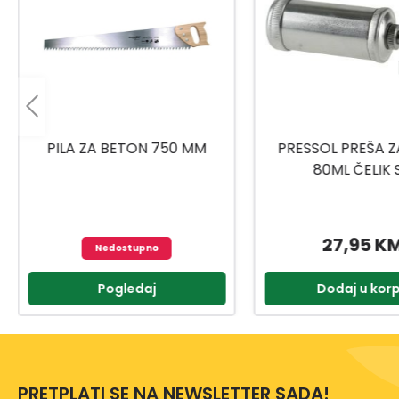
PRESSOL PREŠA ZA MAST
UNIOR RUČICA/RAČN
80ML ČELIK SA
1901A BI 6117
UNIVERZALNOM GLAVOM
27,95 KM
77,95 K
Dodaj u korpu
Dodaj u kor
PRETPLATI SE NA NEWSLETTER SADA!