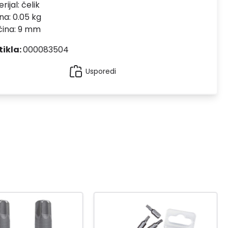
rijal:
čelik
na: 0.05 kg
čina: 9 mm
tikla:
000083504
Usporedi