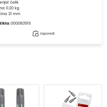
rijal:
čelik
na: 0.20 kg
čina: 21 mm
tikla:
000083515
Usporedi