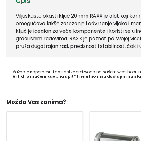
Opis
Viljuškasto okasti ključ 20 mm RAXX je alat koji kombin
omogućava lakše zatezanje i odvrtanje vijaka i ma
ključ je idealan za veće komponente i koristi se u i
gradilišnim radovima. RAXX je poznat po svojoj visokoj k
pruža dugotrajan rad, preciznost i stabilnost, čak i 
Važno je napomenuti da se slike proizvoda na našem webshopu mo
Artikli označeni kao „na upit“ trenutno nisu dostupni na sta
Možda Vas zanima?