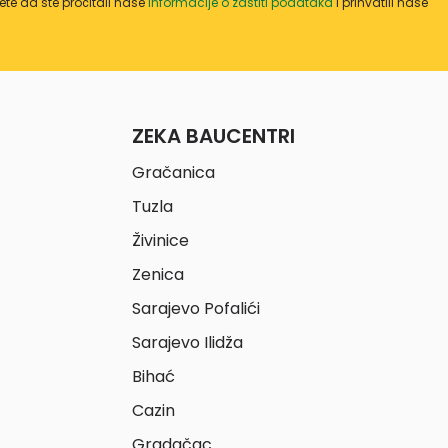
te da ste pročitali naše
informacije o zaštiti podataka
i prihvatili naše
ZEKA BAUCENTRI
Gračanica
Tuzla
Živinice
Zenica
Sarajevo Pofalići
Sarajevo Ilidža
Bihać
Cazin
Gradačac