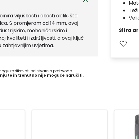
Mate
Teži
ira viljuškasti i okasti oblik, što
Veli
tica. S promjerom od 14 mm, ovaj
Šifra ar
ndustrijskim, mehaničarskim i
valiteti i izdržljivosti, a ovaj ključ
u zahtjevnijim uvjetima.
gu razlikovati od stvarnih proizvoda.
nju te ih trenutno nije moguće naručiti.