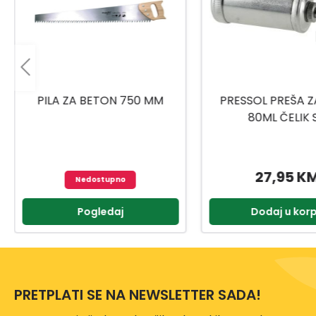
PRESSOL PREŠA ZA MAST
UNIOR RUČICA/RAČ
80ML ČELIK SA
1901A BI 611
UNIVERZALNOM GLAVOM
27,95 KM
77,95 K
Dodaj u korpu
Dodaj u kor
PRETPLATI SE NA NEWSLETTER SADA!