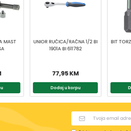
NA 1/2 BI
BIT TORZIJA TORX 20X25MM
BIT
782
2/1
M
8,50 KM
pu
Dodaj u korpu
D