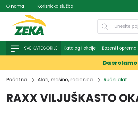
O nama
Korisnička služba
na pretragu
Preskoči na glavnu navigaciju
SVE KATEGORIJE
Katalog i akcije
Bazeni i oprema
Da srolamo 
Početna
Alati, mašine, radionica
Ručni alat
RAXX VILJUŠKASTO OK