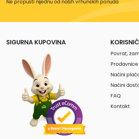
Ne propusti nijednu od naših vrhunskih ponuda
SIGURNA KUPOVINA
KORISNI
Povrat, zam
Prodavnice 
Načini plać
Načini dost
FAQ
Kontakt