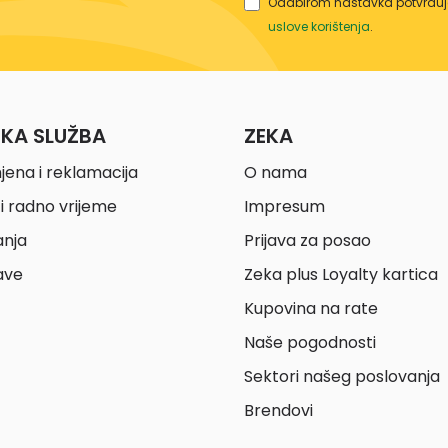
Odabirom nastavka potvrđuje
uslove korištenja
.
ČKA SLUŽBA
ZEKA
jena i reklamacija
O nama
i radno vrijeme
Impresum
anja
Prijava za posao
ave
Zeka plus Loyalty kartica
Kupovina na rate
Naše pogodnosti
Sektori našeg poslovanja
Brendovi