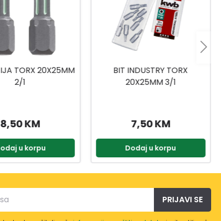
 INDUSTRY TORX
NASADNI KLJUČEVI
20X25MM 3/1
1/4,3/8,1/2 216-DJ.
7,50 KM
399,90 KM
odaj u korpu
Dodaj u korpu
PRIJAVI SE