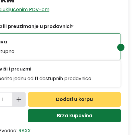
sa uključenim PDV-om
 ili preuzimanje u prodavnici?
ava
tupno
iši i preuzmi
berite jednu od
11
dostupnih prodavnica
ina proizvoda: Unesite željenu količinu
Dodati u korpu
Brza kupovina
izvođač:
RAXX