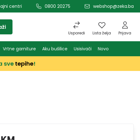
ajni centri
0800 20275
webshop@zeka.ba
aži
Usporedi
Lista želja
Prijava
Vrtne garniture
Aku bušilice
Usisivači
Novo
a sve
tepihe
!
 KM