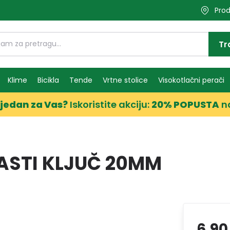
Prod
Tr
Klime
Bicikla
Tende
Vrtne stolice
Visokotlačni perači
jedan za Vas?
Iskoristite akciju:
20% POPUSTA
n
ASTI KLJUČ 20MM
6,90