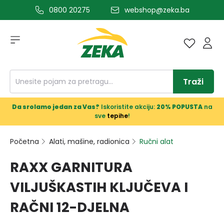
0800 20275
webshop@zeka.ba
a glavni sadržaj
Traži
Da srolamo jedan za Vas?
Iskoristite akciju:
20% POPUSTA
na
sve
tepihe
!
Početna
Alati, mašine, radionica
Ručni alat
RAXX GARNITURA
VILJUŠKASTIH KLJUČEVA I
RAČNI 12-DJELNA