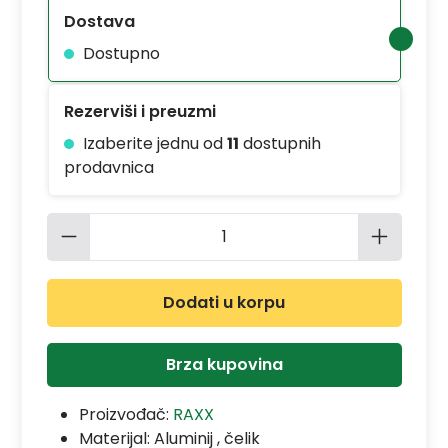
Dostava
Dostupno
Rezerviši i preuzmi
Izaberite jednu od
11
dostupnih
prodavnica
Količina proizvoda: Unesite željenu 
Dodati u korpu
Brza kupovina
Proizvođač:
RAXX
Materijal:
Aluminij , čelik