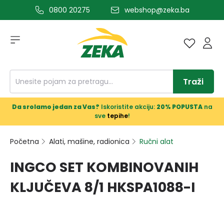
0800 20275
webshop@zeka.ba
a glavni sadržaj
Traži
Da srolamo jedan za Vas?
Iskoristite akciju:
20% POPUSTA
na
sve
tepihe
!
Početna
Alati, mašine, radionica
Ručni alat
INGCO SET KOMBINOVANIH
KLJUČEVA 8/1 HKSPA1088-I