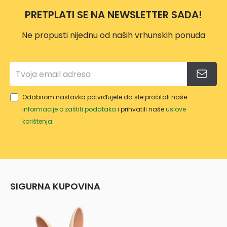
ERZA
2
PRETPLATI SE NA NEWSLETTER SADA!
LNO
M
Ne propusti nijednu od naših vrhunskih ponuda
GLAV
OM
Odabirom nastavka potvrđujete da ste pročitali naše
informacije o zaštiti podataka
i prihvatili naše
uslove
korištenja
.
SIGURNA KUPOVINA