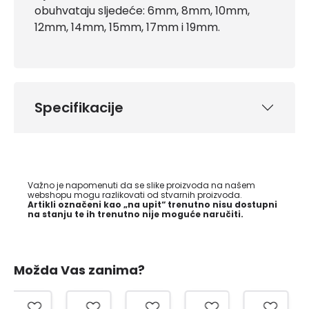
obuhvataju sljedeće: 6mm, 8mm, 10mm,
12mm, 14mm, 15mm, 17mm i 19mm.
Specifikacije
Važno je napomenuti da se slike proizvoda na našem
webshopu mogu razlikovati od stvarnih proizvoda.
Artikli označeni kao „na upit“ trenutno nisu dostupni
na stanju te ih trenutno nije moguće naručiti.
Možda Vas zanima?