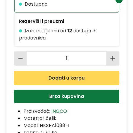
Dostupno
Rezerviši i preuzmi
Izaberite jednu od
12
dostupnih
prodavnica
Količina proizvoda: Unesite željenu 
Dodati u korpu
Brza kupovina
Proizvođač:
INGCO
Materijal:
čelik
Model:
HKSPA1088-I
Težina: 0.70 kg