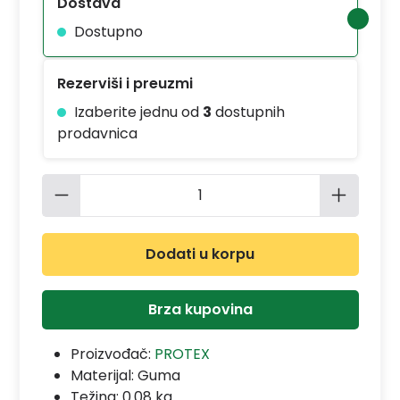
Dostava
Dostupno
Rezerviši i preuzmi
Izaberite jednu od
3
dostupnih
prodavnica
Količina proizvoda: Unesite željenu 
Dodati u korpu
Brza kupovina
Proizvođač:
PROTEX
Materijal:
Guma
Težina: 0.08 kg