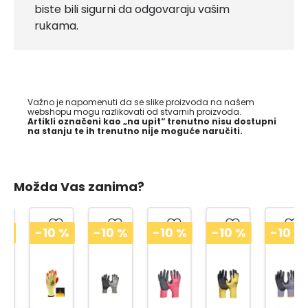
biste bili sigurni da odgovaraju vašim
rukama.
Važno je napomenuti da se slike proizvoda na našem
webshopu mogu razlikovati od stvarnih proizvoda.
Artikli označeni kao „na upit“ trenutno nisu dostupni
na stanju te ih trenutno nije moguće naručiti.
Možda Vas zanima?
-10
%
-10
%
-10
%
-10
%
-10
%