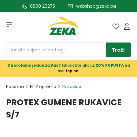
0800 20275
webshop@zeka.ba
a glavni sadržaj
Traži
Da srolamo jedan za Vas?
Iskoristite akciju:
20% POPUSTA
na
sve
tepihe
!
Početna
HTZ oprema
Rukavice
PROTEX GUMENE RUKAVICE
S/7