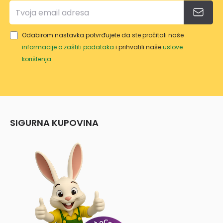
GRW
T/NY
WT/1
Odabirom nastavka potvrđujete da ste pročitali naše
0
informacije o zaštiti podataka
i prihvatili naše
uslove
korištenja
.
SIGURNA KUPOVINA