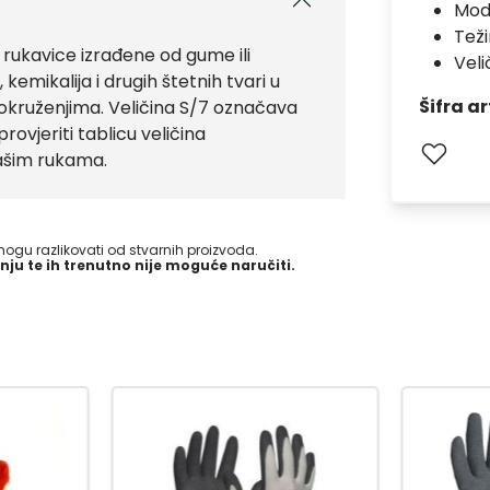
Mod
Teži
ukavice izrađene od gume ili
Veli
kemikalija i drugih štetnih tvari u
Šifra ar
m okruženjima. Veličina S/7 označava
rovjeriti tablicu veličina
vašim rukama.
gu razlikovati od stvarnih proizvoda.
nju te ih trenutno nije moguće naručiti.