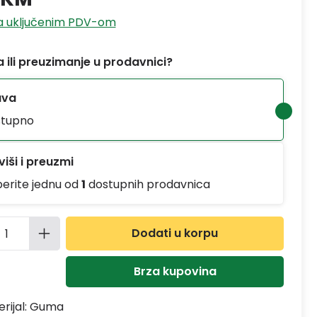
sa uključenim PDV-om
 ili preuzimanje u prodavnici?
ava
tupno
iši i preuzmi
berite jednu od
1
dostupnih prodavnica
ina proizvoda: Unesite željenu količinu
Dodati u korpu
Brza kupovina
rijal:
Guma