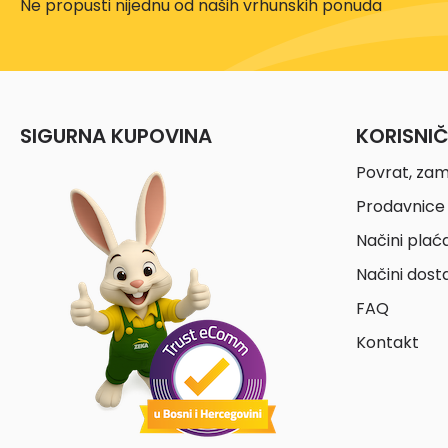
Ne propusti nijednu od naših vrhunskih ponuda
SIGURNA KUPOVINA
KORISNI
Povrat, zam
Prodavnice 
Načini plać
Načini dost
FAQ
Kontakt