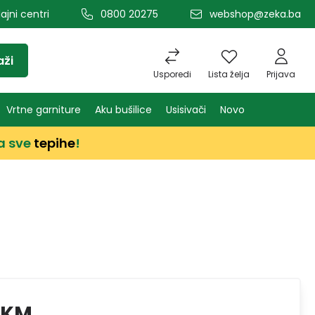
ajni centri
0800 20275
webshop@zeka.ba
aži
Usporedi
Lista želja
Prijava
Vrtne garniture
Aku bušilice
Usisivači
Novo
a sve
tepihe
!
 KM