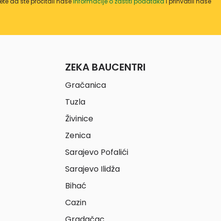
te da ste pročitali naše
informacije o zaštiti podataka
i prihvatili naše
ZEKA BAUCENTRI
Gračanica
Tuzla
Živinice
Zenica
Sarajevo Pofalići
Sarajevo Ilidža
Bihać
Cazin
Gradačac