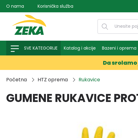
O nama
Korisnička služba
na pretragu
Preskoči na glavnu navigaciju
SVE KATEGORIJE
Katalog i akcije
Bazeni i oprema
Da srolamo 
Početna
HTZ oprema
Rukavice
GUMENE RUKAVICE PROT