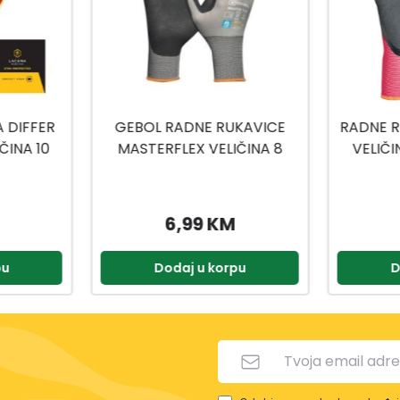
KAVICE
RADNE RUKAVICE ECO LADY
RADNE 
ČINA 8
VELIČINA 6 MASTER FLEX
VELIČ
5,25 KM
pu
Dodaj u korpu
D