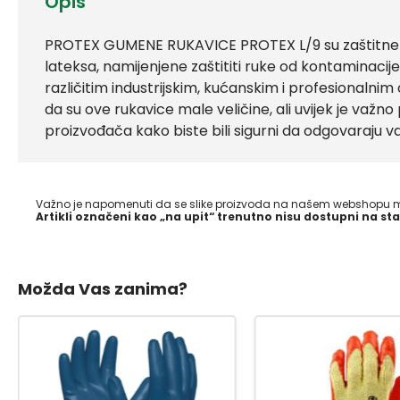
Opis
PROTEX GUMENE RUKAVICE PROTEX L/9 su zaštitne r
lateksa, namijenjene zaštititi ruke od kontaminacije, 
različitim industrijskim, kućanskim i profesionalni
da su ove rukavice male veličine, ali uvijek je važno p
proizvođača kako biste bili sigurni da odgovaraju 
Važno je napomenuti da se slike proizvoda na našem webshopu mo
Artikli označeni kao „na upit“ trenutno nisu dostupni na sta
Možda Vas zanima?