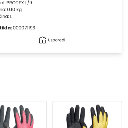
el:
PROTEX L/9
na: 0.10 kg
čina: L
tikla:
000071193
Usporedi