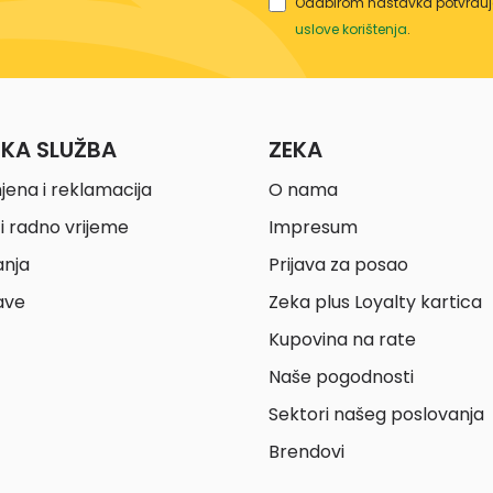
Odabirom nastavka potvrđuje
uslove korištenja
.
ČKA SLUŽBA
ZEKA
jena i reklamacija
O nama
i radno vrijeme
Impresum
anja
Prijava za posao
ave
Zeka plus Loyalty kartica
Kupovina na rate
Naše pogodnosti
Sektori našeg poslovanja
Brendovi