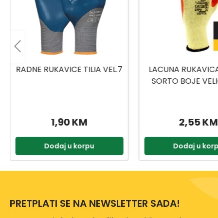
LACUNA RUKAVICA DIFFER
GEBOL RADNE RU
SORTO BOJE VELIČINA 10
MASTERFLEX VELI
6DIFFBKWT/GRWT/NYWT/1
0
2,55 KM
6,99 KM
Dodaj u korpu
Dodaj u kor
PRETPLATI SE NA NEWSLETTER SADA!