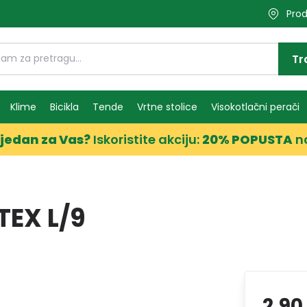
Prod
Tr
Klime
Bicikla
Tende
Vrtne stolice
Visokotlačni perači
jedan za Vas?
Iskoristite akciju:
20% POPUSTA
n
EX L/9
2,90